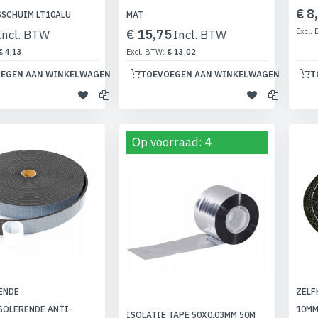
€ 8
SCHUIM LT10ALU
MAT
€ 15,75
€ 4,13
€ 13,02
EGEN AAN WINKELWAGEN
TOEVOEGEN AAN WINKELWAGEN
T
Op voorraad: 4
ENDE
ZELF
SOLERENDE ANTI-
10MM
ISOLATIE TAPE 50X0,03MM 50M