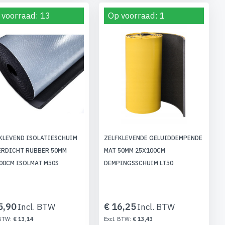
 voorraad: 13
Op voorraad: 1
KLEVEND ISOLATIESCHUIM
ZELFKLEVENDE GELUIDDEMPENDE
RDICHT RUBBER 50MM
MAT 50MM 25X100CM
00CM ISOLMAT M50S
DEMPINGSSCHUIM LT50
5,90
€ 16,25
€ 13,14
€ 13,43