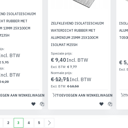
END ISOLATIESCHUIM
HT RUBBER MET
ZELFKLEVEND ISOLATIESCHUIM
ISOL
M 13MM 25X100CM
WATERDICHT RUBBER MET
ALUM
M13SH
ALUMINIUM 25MM 25X100CM
T050
ISOLMAT M25SH
ijs
Speciale prijs
€ 9,40
€ 5
€ 5,95
€ 7,77
ijs
Normale prijs
€ 12,71
€ 6,20
€ 10,50
EGEN AAN WINKELWAGEN
TOEVOEGEN AAN WINKELWAGEN
T
ina
ge
agina
Pagina
U lees momenteel pagina
Pagina
Pagina
Pagina
Volgende
2
3
4
5