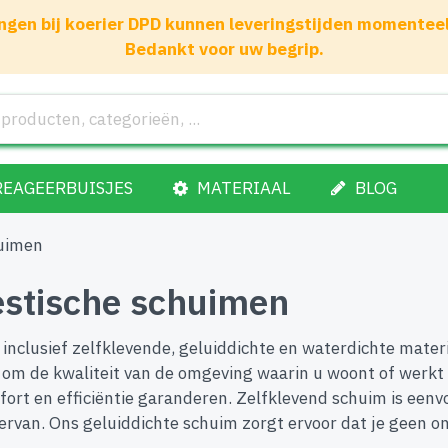
gen bij koerier DPD kunnen leveringstijden momenteel 1
Bedankt voor uw begrip.
REAGEERBUISJES
MATERIAAL
BLOG
huimen
estische schuimen
, inclusief zelfklevende, geluiddichte en waterdichte mate
 om de kwaliteit van de omgeving waarin u woont of werkt 
t en efficiëntie garanderen. Zelfklevend schuim is eenvoud
n ervan. Ons geluiddichte schuim zorgt ervoor dat je geen o