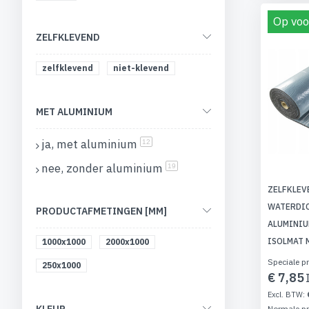
Op voo
ZELFKLEVEND
zelfklevend
niet-klevend
MET ALUMINIUM
ja, met aluminium
producten
12
nee, zonder aluminium
producten
19
ZELFKLEV
WATERDIC
PRODUCTAFMETINGEN [MM]
ALUMINIU
ISOLMAT 
1000x1000
2000x1000
Speciale pr
250x1000
€ 7,85
Normale pr