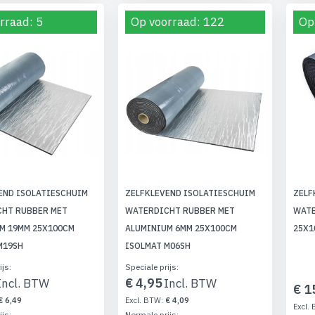
rraad: 5
Op voorraad: 122
Op
END ISOLATIESCHUIM
ZELFKLEVEND ISOLATIESCHUIM
ZELF
HT RUBBER MET
WATERDICHT RUBBER MET
WATE
M 19MM 25X100CM
ALUMINIUM 6MM 25X100CM
25X1
M19SH
ISOLMAT M06SH
ijs
Speciale prijs
€ 4,95
€ 1
€ 6,49
€ 4,09
ijs
Normale prijs