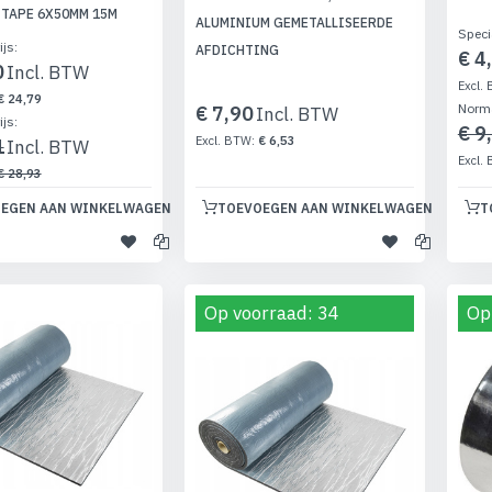
 TAPE 6X50MM 15M
ALUMINIUM GEMETALLISEERDE
Speci
ijs
AFDICHTING
€ 4
0
€ 24,79
Norma
€ 7,90
ijs
€ 9
€ 6,53
1
€ 28,93
EGEN AAN WINKELWAGEN
TOEVOEGEN AAN WINKELWAGEN
T
Op voorraad: 34
Op