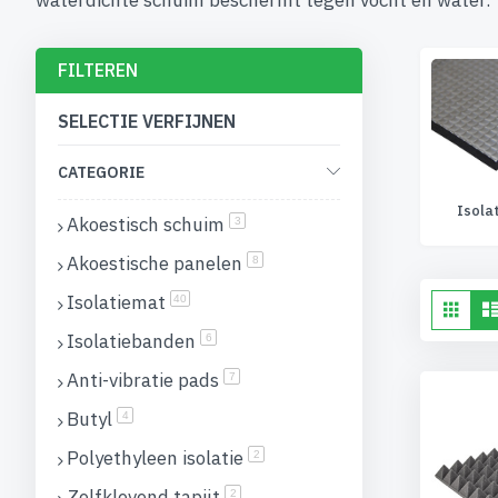
waterdichte schuim beschermt tegen vocht en water.
FILTEREN
SELECTIE VERFIJNEN
CATEGORIE
Akoestisch schuim
Akoestische panelen
Isola
Akoestisch schuim
producten
3
Akoestische panelen
producten
8
Isolatiemat
To
producten
40
Fot
tab
als
Isolatiebanden
producten
6
Anti-vibratie pads
producten
7
Butyl
producten
4
Polyethyleen isolatie
producten
2
Zelfklevend tapijt
producten
2