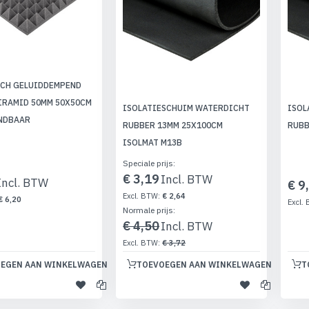
CH GELUIDDEMPEND
IRAMID 50MM 50X50CM
ISOLATIESCHUIM WATERDICHT
ISOL
NDBAAR
RUBBER 13MM 25X100CM
RUBB
ISOLMAT M13B
Speciale prijs
€ 3,19
€ 9
€ 2,64
€ 6,20
Normale prijs
€ 4,50
€ 3,72
EGEN AAN WINKELWAGEN
TOEVOEGEN AAN WINKELWAGEN
T