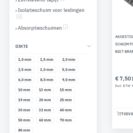
Isolatieschuim voor leidingen
producten
18
Absorptieschuimen
product
1
AKOESTIS
SCHUIM P
DIKTE
NIET BRA
1,0 mm
1,5 mm
2,0 mm
2,5 mm
3,0 mm
5,0 mm
€ 7,50
6,0 mm
8,0 mm
9,0 mm
10 mm
13 mm
15 mm
19 mm
20 mm
25 mm
30 mm
32 mm
40 mm
TOEVO
50 mm
60 mm
70 mm
80 mm