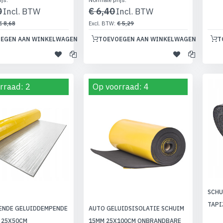
0
€ 6,40
€ 8,68
€ 5,29
EGEN AAN WINKELWAGEN
TOEVOEGEN AAN WINKELWAGEN
T
rraad: 2
Op voorraad: 4
SCHU
TAPI
ENDE GELUIDDEMPENDE
AUTO GELUIDSISOLATIE SCHUIM
 25X50CM
15MM 25X100CM ONBRANDBARE