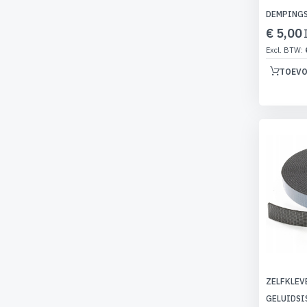
DEMPINGS
€ 5,00
TOEVO
ZELFKLEV
GELUIDSI