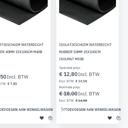
ATIESCHUIM WATERDICHT
ISOLATIESCHUIM WATERDICHT
ER 40MM 25X100CM M40B
RUBBER 50MM 25X100CM
ISOLMAT M50B
Speciale prijs
€ 12,80
,50
€ 10,58
€ 7,85
Normale prijs
€ 18,00
€ 14,88
OEVOEGEN AAN WINKELWAGEN
TOEVOEGEN AAN WINKELWAGEN