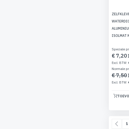
ZELFKLEV
WATERDIC
ALUMINIU
ISOLMAT 
Speciale pr
€ 7,20
Normale pr
€ 7,50
TOEVO
Pagina
Pag
Vori
P
1