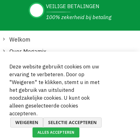
VEILIGE BETALINGEN
100% zekerheid bij betaling
Welkom
Over Megamix
Informatie
Deze website gebruikt cookies om uw
ervaring te verbeteren. Door op
Klantenservice
"Weigeren" te klikken, stemt u in met
het gebruik van uitsluitend
Veilige en gemakkelijke betalingen
noodzakelijke cookies. U kunt ook
alleen geselecteerde cookies
accepteren.
WEIGEREN
SELECTIE ACCEPTEREN
ALLES ACCEPTEREN