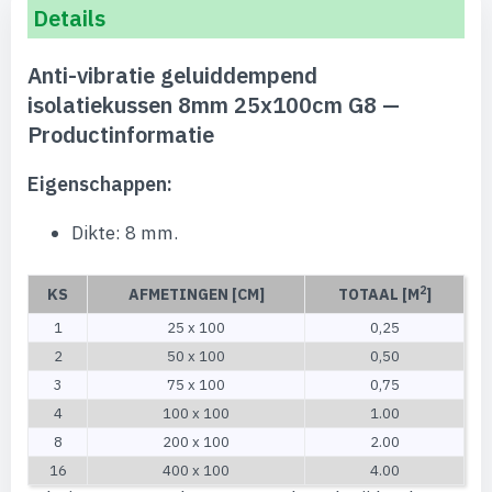
Details
Anti-vibratie geluiddempend
isolatiekussen 8mm 25x100cm G8 —
Productinformatie
Eigenschappen:
Dikte: 8 mm.
2
KS
AFMETINGEN [CM]
TOTAAL [M
]
1
25 x 100
0,25
2
50 x 100
0,50
3
75 x 100
0,75
4
100 x 100
1.00
8
200 x 100
2.00
16
400 x 100
4.00