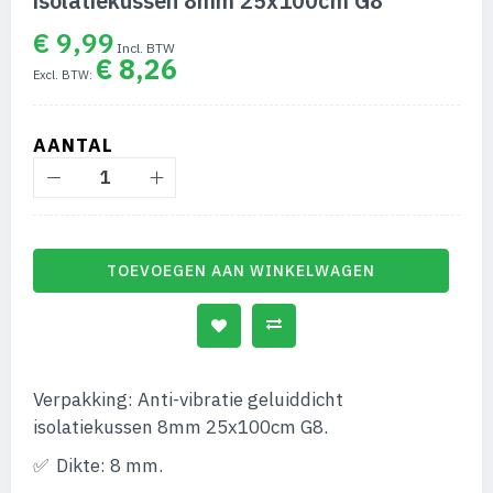
isolatiekussen 8mm 25x100cm G8
begin
van
€ 9,99
de
€ 8,26
afbeeldingen-
gallerij
AANTAL
TOEVOEGEN AAN WINKELWAGEN
Verpakking: Anti-vibratie geluiddicht
isolatiekussen 8mm 25x100cm G8.
Dikte: 8 mm.