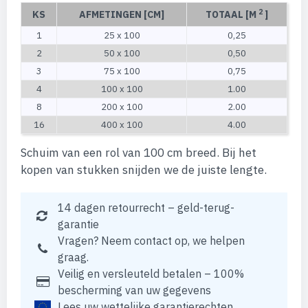
2
KS
AFMETINGEN [CM]
TOTAAL [M
]
1
25 x 100
0,25
2
50 x 100
0,50
3
75 x 100
0,75
4
100 x 100
1.00
8
200 x 100
2.00
16
400 x 100
4.00
Schuim van een rol van 100 cm breed. Bij het
kopen van stukken snijden we de juiste lengte.
14 dagen retourrecht – geld-terug-
garantie
Vragen? Neem contact op, we helpen
graag.
Veilig en versleuteld betalen – 100%
bescherming van uw gegevens
Lees uw wettelijke garantierechten