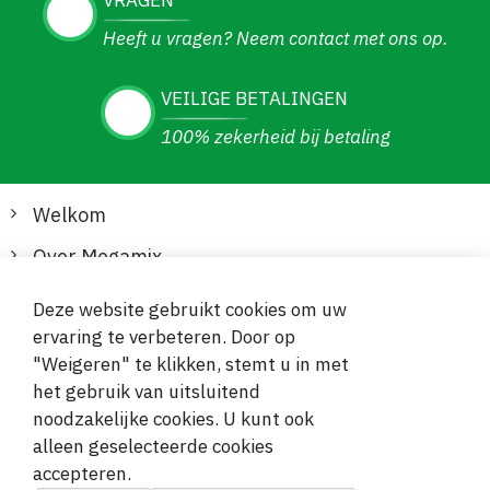
VRAGEN
Heeft u vragen? Neem contact met ons op.
VEILIGE BETALINGEN
100% zekerheid bij betaling
Welkom
Over Megamix
Informatie
Deze website gebruikt cookies om uw
ervaring te verbeteren. Door op
Klantenservice
"Weigeren" te klikken, stemt u in met
het gebruik van uitsluitend
Veilige en gemakkelijke betalingen
noodzakelijke cookies. U kunt ook
alleen geselecteerde cookies
accepteren.