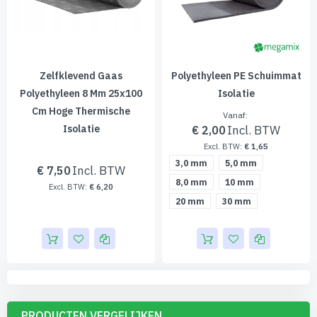
isolatiematerialen en andere producten.
Zelfklevend Gaas
Polyethyleen PE Schuimmat
Polyethyleen 8 Mm 25x100
Isolatie
Cm Hoge Thermische
Vanaf
Isolatie
€ 2,00
€ 1,65
3,0 mm
5,0 mm
€ 7,50
8,0 mm
10 mm
€ 6,20
20 mm
30 mm
PRODUCTEN VERGELIJKEN