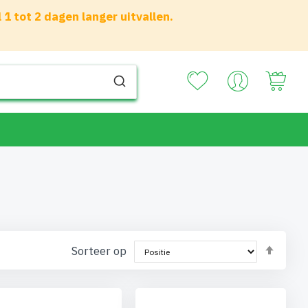
 tot 2 dagen langer uitvallen.
Your
Van
Sorteer op
hoog
naar
laag