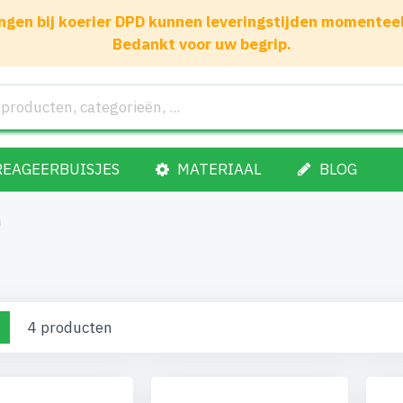
gen bij koerier DPD kunnen leveringstijden momenteel 1
Bedankt voor uw begrip.
REAGEERBUISJES
MATERIAAL
BLOG
n
nen
o-
Lijst
4
producten
el