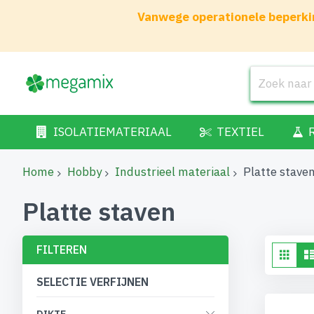
Vanwege operationele beperkin
ISOLATIEMATERIAAL
TEXTIEL
Home
Hobby
Industrieel materiaal
Platte stave
Platte staven
FILTEREN
To
Fot
tab
als
SELECTIE VERFIJNEN