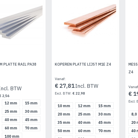
M PLATTE RAIL PA38
KOPEREN PLATTE LIJST M1E Z4
MESS
Z4
Vanaf
€ 27,81
Vana
€ 1
€ 22,98
€ 2,56
12 mm
15 mm
10 mm
12 mm
15 mm
25 mm
30 mm
8,
20 mm
25 mm
30 mm
40 mm
45 mm
20
35 mm
40 mm
45 mm
60 mm
70 mm
40
50 mm
60 mm
70 mm
100 mm