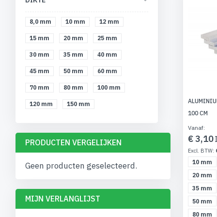
DIKTE
8,0 mm
10 mm
12 mm
15 mm
20 mm
25 mm
30 mm
35 mm
40 mm
45 mm
50 mm
60 mm
70 mm
80 mm
100 mm
ALUMINIU
120 mm
150 mm
100 CM
Vanaf
€ 3,10
PRODUCTEN VERGELIJKEN
10 mm
Geen producten geselecteerd.
20 mm
35 mm
MIJN VERLANGLIJST
50 mm
80 mm