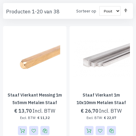
Va
Producten
1
-
20
van
38
Sorteer op
ho
naa
laa
sor
Staaf Vierkant Messing 1m
Staaf Vierkant 1m
5x5mm Metalen Staaf
10x10mm Metalen Staaf
€ 13,70
€ 26,70
€ 11,32
€ 22,07