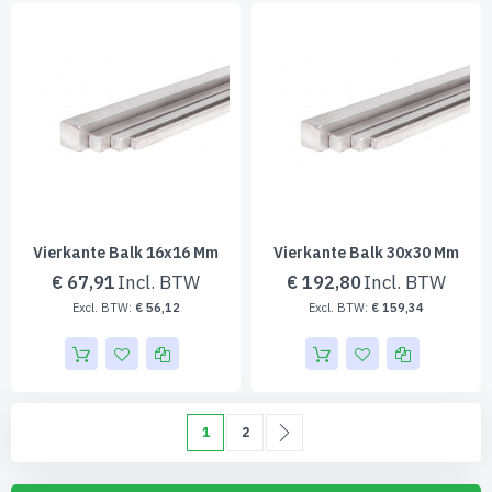
Vierkante Balk 16x16 Mm
Vierkante Balk 30x30 Mm
€ 67,91
€ 192,80
€ 56,12
€ 159,34
Pagina
U lees momenteel pagina
Pagina
Pagina
Volgende
1
2