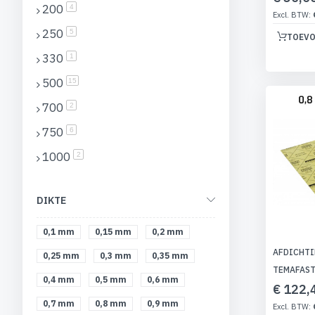
200
producten
4
250
producten
5
TOEVO
330
product
1
500
producten
15
700
producten
2
750
producten
6
1000
producten
2
DIKTE
0,1 mm
0,15 mm
0,2 mm
AFDICHTI
0,25 mm
0,3 mm
0,35 mm
TEMAFAST
0,4 mm
0,5 mm
0,6 mm
€ 122,
0,7 mm
0,8 mm
0,9 mm