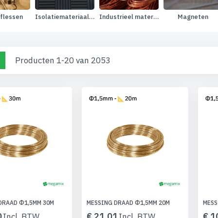
 flessen
Isolatiemateriaal en akoestische schuimen
Industrieel materiaal
Magneten
nen
o-
Lijst
Producten
1
-
20
van
2053
el
DRAAD Φ1,5MM 30M
MESSING DRAAD Φ1,5MM 20M
MESS
0
€ 21,01
€ 1