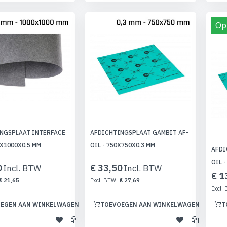
Op
NGSPLAAT INTERFACE
AFDICHTINGSPLAAT GAMBIT AF-
0X1000X0,5 MM
OIL - 750X750X0,3 MM
AFDI
OIL 
0
€ 33,50
€ 1
€ 21,65
€ 27,69
EGEN AAN WINKELWAGEN
TOEVOEGEN AAN WINKELWAGEN
T