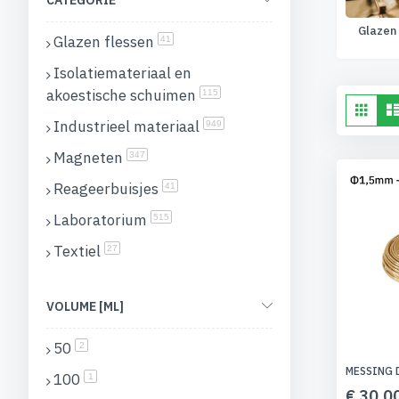
CATEGORIE
Glazen
Glazen flessen
producten
41
Isolatiemateriaal en
akoestische schuimen
producten
115
To
Fot
tab
Industrieel materiaal
als
producten
949
Magneten
producten
347
Reageerbuisjes
producten
41
Laboratorium
producten
515
Textiel
producten
27
VOLUME [ML]
50
producten
2
MESSING 
100
product
1
€ 30,0