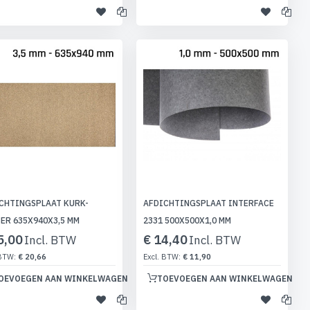
CHTINGSPLAAT KURK-
AFDICHTINGSPLAAT INTERFACE
ER 635X940X3,5 MM
2331 500X500X1,0 MM
5,00
€ 14,40
€ 20,66
€ 11,90
OEVOEGEN AAN WINKELWAGEN
TOEVOEGEN AAN WINKELWAGEN