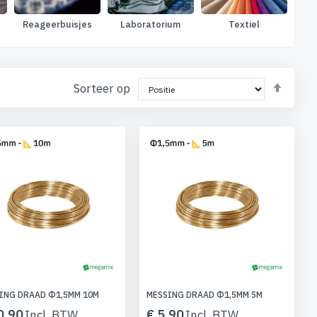
Reageerbuisjes
Laboratorium
Textiel
Van
Sorteer op
hoog
naar
laag
sorte
ING DRAAD Φ1,5MM 10M
MESSING DRAAD Φ1,5MM 5M
0,90
€ 5,90