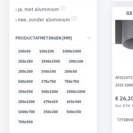
ja, met aluminium
producten
12
nee, zonder aluminium
producten
19
PRODUCTAFMETINGEN [MM]
100x50
100x100
1000x1000
250x250
1500x1500
200x100
200x200
300x300
200x50
AFDICHTI
500x500
375x750
750x750
2331 100
250x500
500x1000
2000x1000
€ 26,2
250x1000
470x635
635x940
1000x700
350x200
500x350
TOEVO
700x500