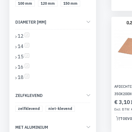
100 mm
120 mm
150 mm
DIAMETER [MM]
12
producten
2
14
producten
2
15
producten
2
16
producten
2
18
producten
2
AFDICHTI
350X200X
ZELFKLEVEND
€ 3,10
zelfklevend
niet-klevend
TOEVO
MET ALUMINIUM