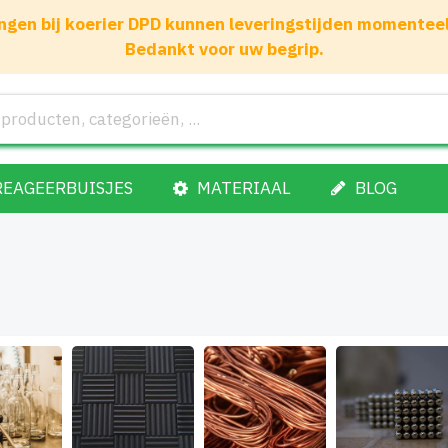
gen bij koerier DPD kunnen leveringstijden momenteel 1
Bedankt voor uw begrip.
REAGEERBUISJES
MATERIAAL
BLOG