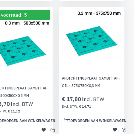
 voorraad: 5
AFDICHTINGSPLAAT GAMBIT AF-
OIL - 375X750X0,3 MM
CHTINGSPLAAT GAMBIT AF-
- 500X500X0,3 MM
€ 17,80
3,70
€ 14,71
€ 11,32
OEVOEGEN AAN WINKELWAGEN
TOEVOEGEN AAN WINKELWAGEN