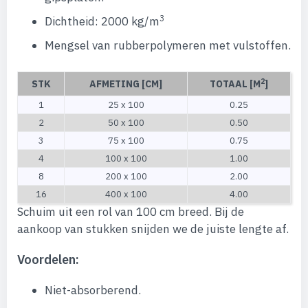
3
Dichtheid: 2000 kg/m
Mengsel van rubberpolymeren met vulstoffen.
2
STK
AFMETING [CM]
TOTAAL [M
]
1
25 x 100
0.25
2
50 x 100
0.50
3
75 x 100
0.75
4
100 x 100
1.00
8
200 x 100
2.00
16
400 x 100
4.00
Schuim uit een rol van 100 cm breed. Bij de
aankoop van stukken snijden we de juiste lengte af.
Voordelen:
Niet-absorberend.