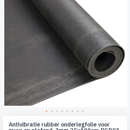
van
de
afbeeldingen-
gallerij
Ga
naar
Antivibratie rubber onderlegfolie voor
het