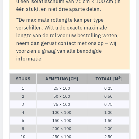
u een isolatieschuim van 75 cm × 100 cm (in
één stuk), en niet drie aparte delen.
*De maximale rollengte kan per type
verschillen. Wilt u de exacte maximale
lengte van de rol voor uw bestelling weten,
neem dan gerust contact met ons op – wij
voorzien u graag van alle benodigde
informatie.
2
STUKS
AFMETING [CM]
TOTAAL [M
]
1
25 × 100
0,25
2
50 × 100
0,50
3
75 × 100
0,75
4
100 × 100
1,00
6
150 × 100
1,50
8
200 × 100
2,00
10
250 × 100
2,50