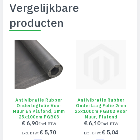
Vergelijkbare
producten
Antivibratie Rubber
Antivibratie Rubber
Onderlegfolie Voor
Onderlaag Folie 2mm
Muur En Plafond, 3mm
25x100cm PGB02 Voor
2
25x100cm PGB03
Muur, Plafond
€ 6,90
€ 6,10
€ 5,70
€ 5,04