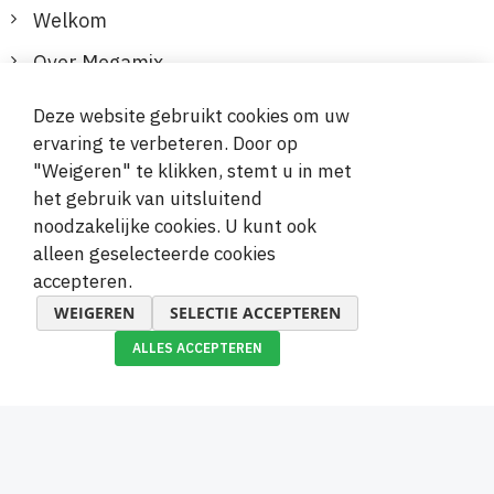
Welkom
Over Megamix
Informatie
Deze website gebruikt cookies om uw
ervaring te verbeteren. Door op
Klantenservice
"Weigeren" te klikken, stemt u in met
het gebruik van uitsluitend
Veilige en gemakkelijke betalingen
noodzakelijke cookies. U kunt ook
alleen geselecteerde cookies
accepteren.
WEIGEREN
SELECTIE ACCEPTEREN
ALLES ACCEPTEREN
© 2019-2026 Megamix s.r.o.