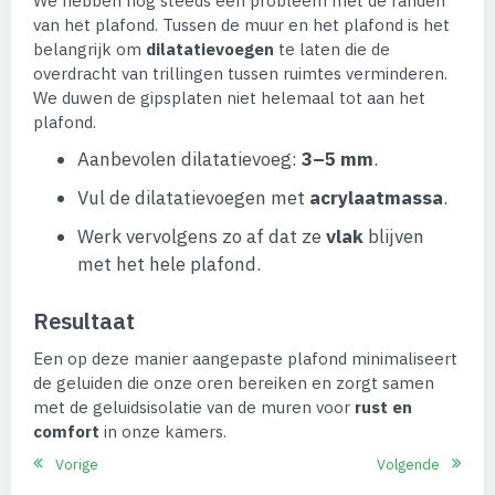
We hebben nog steeds een probleem met de randen
van het plafond. Tussen de muur en het plafond is het
belangrijk om
dilatatievoegen
te laten die de
overdracht van trillingen tussen ruimtes verminderen.
We duwen de gipsplaten niet helemaal tot aan het
plafond.
Aanbevolen dilatatievoeg:
3–5 mm
.
Vul de dilatatievoegen met
acrylaatmassa
.
Werk vervolgens zo af dat ze
vlak
blijven
met het hele plafond.
Resultaat
Een op deze manier aangepaste plafond minimaliseert
de geluiden die onze oren bereiken en zorgt samen
met de geluidsisolatie van de muren voor
rust en
comfort
in onze kamers.
Vorige
Volgende