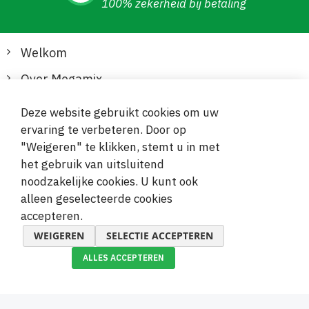
100% zekerheid bij betaling
Welkom
Over Megamix
Informatie
Deze website gebruikt cookies om uw
ervaring te verbeteren. Door op
Klantenservice
"Weigeren" te klikken, stemt u in met
het gebruik van uitsluitend
Veilige en gemakkelijke betalingen
noodzakelijke cookies. U kunt ook
alleen geselecteerde cookies
accepteren.
WEIGEREN
SELECTIE ACCEPTEREN
ALLES ACCEPTEREN
© 2019-2026 Megamix s.r.o.