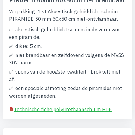
PIRAMID 50mm 50x50cm niet brandbaar
begin
van
Verpakking: 1 st Akoestisch geluiddicht schuim
de
afbeeldingen-
PIRAMIDE 50 mm 50x50 cm niet-ontvlambaar.
gallerij
akoestisch geluiddicht schuim in de vorm van
een piramide.
dikte: 5 cm.
niet brandbaar en zelfdovend volgens de MVSS
302 norm.
spons van de hoogste kwaliteit - brokkelt niet
af.
een speciale afmeting zodat de piramides niet
worden afgesneden.
Technische fiche polyurethaanschuim PDF