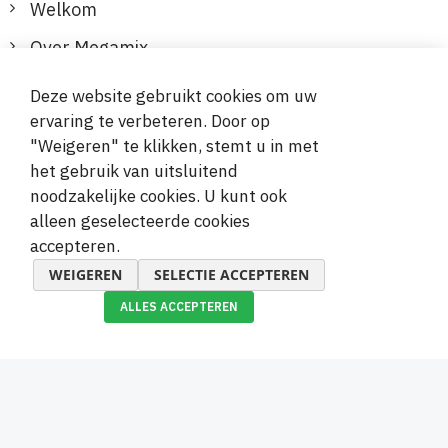
Welkom
Over Megamix
Informatie
Deze website gebruikt cookies om uw
ervaring te verbeteren. Door op
Klantenservice
"Weigeren" te klikken, stemt u in met
het gebruik van uitsluitend
Veilige en gemakkelijke betalingen
noodzakelijke cookies. U kunt ook
alleen geselecteerde cookies
accepteren.
WEIGEREN
SELECTIE ACCEPTEREN
ALLES ACCEPTEREN
© 2019-2026 Megamix s.r.o.