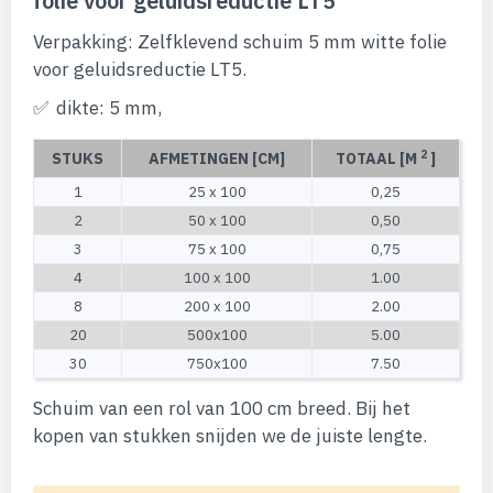
folie voor geluidsreductie LT5
begin
van
Verpakking: Zelfklevend schuim 5 mm witte folie
de
afbeeldingen-
voor geluidsreductie LT5.
gallerij
dikte: 5 mm,
2
STUKS
AFMETINGEN [CM]
TOTAAL [M
]
1
25 x 100
0,25
2
50 x 100
0,50
3
75 x 100
0,75
4
100 x 100
1.00
8
200 x 100
2.00
20
500x100
5.00
30
750x100
7.50
Schuim van een rol van 100 cm breed. Bij het
kopen van stukken snijden we de juiste lengte.