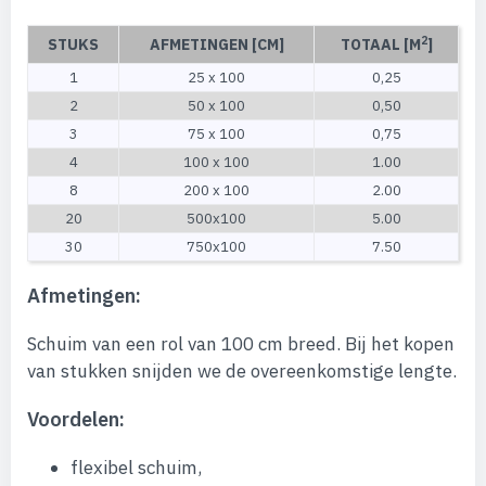
2
STUKS
AFMETINGEN [CM]
TOTAAL [M
]
1
25 x 100
0,25
2
50 x 100
0,50
3
75 x 100
0,75
4
100 x 100
1.00
8
200 x 100
2.00
20
500x100
5.00
30
750x100
7.50
Afmetingen:
Schuim van een rol van 100 cm breed. Bij het kopen
van stukken snijden we de overeenkomstige lengte.
Voordelen:
flexibel schuim,