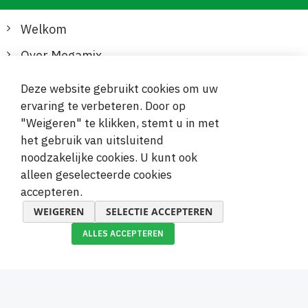
Welkom
Over Megamix
Informatie
Deze website gebruikt cookies om uw
ervaring te verbeteren. Door op
Klantenservice
"Weigeren" te klikken, stemt u in met
het gebruik van uitsluitend
Veilige en gemakkelijke betalingen
noodzakelijke cookies. U kunt ook
alleen geselecteerde cookies
accepteren.
WEIGEREN
SELECTIE ACCEPTEREN
ALLES ACCEPTEREN
© 2019-2026 Megamix s.r.o.