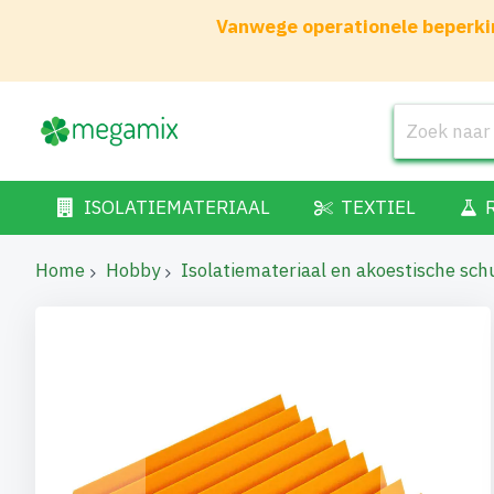
Vanwege operationele beperkin
ISOLATIEMATERIAAL
TEXTIEL
Home
Hobby
Isolatiemateriaal en akoestische sc
Ga
naar
het
einde
van
de