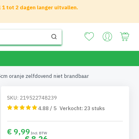
 tot 2 dagen langer uitvallen.
Your
cm oranje zelfdovend niet brandbaar
SKU: 219522748239
4.88 / 5
Verkocht:
23
stuks
€ 9,99
€ 8,26