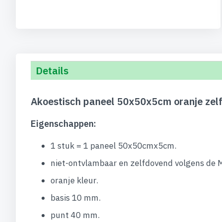
begin
van
de
afbeeldingen-
gallerij
Details
Akoestisch paneel 50x50x5cm oranje zel
Eigenschappen:
1 stuk = 1 paneel 50x50cmx5cm.
niet-ontvlambaar en zelfdovend volgens de
oranje kleur.
basis 10 mm.
punt 40 mm.