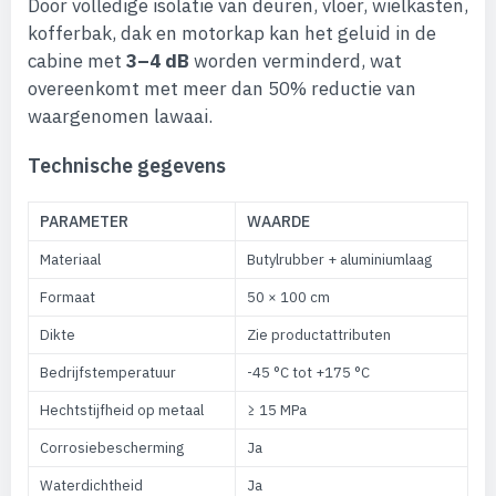
Door volledige isolatie van deuren, vloer, wielkasten,
kofferbak, dak en motorkap kan het geluid in de
cabine met
3–4 dB
worden verminderd, wat
overeenkomt met meer dan 50% reductie van
waargenomen lawaai.
Technische gegevens
PARAMETER
WAARDE
Materiaal
Butylrubber + aluminiumlaag
Formaat
50 × 100 cm
Dikte
Zie productattributen
Bedrijfstemperatuur
-45 °C tot +175 °C
Hechtstijfheid op metaal
≥ 15 MPa
Corrosiebescherming
Ja
Waterdichtheid
Ja