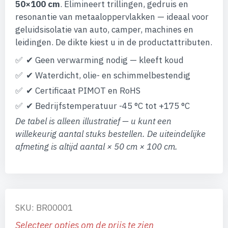
afbeeldingen-
50×100 cm
. Elimineert trillingen, gedruis en
gallerij
resonantie van metaaloppervlakken — ideaal voor
geluidsisolatie van auto, camper, machines en
leidingen. De dikte kiest u in de productattributen.
✔ Geen verwarming nodig — kleeft koud
✔ Waterdicht, olie- en schimmelbestendig
✔ Certificaat PIMOT en RoHS
✔ Bedrijfstemperatuur -45 °C tot +175 °C
De tabel is alleen illustratief — u kunt een
willekeurig aantal stuks bestellen. De uiteindelijke
afmeting is altijd aantal × 50 cm × 100 cm.
SKU: BR00001
Selecteer opties om de prijs te zien