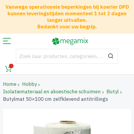
Vanwege operationele beperkingen bij koerier DPD
kunnen leveringstijden momenteel 1 tot 2 dagen
langer uitvallen.
Bedankt voor uw begrip.
Home
Hobby
Isolatiemateriaal en akoestische schuimen
Butyl
Butylmat 50×100 cm zelfklevend antitrillings
Ga
naar
het
einde
van