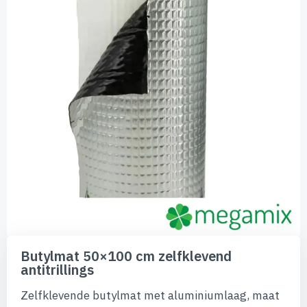
de
afbeeldingen-
gallerij
Ga
naar
Butylmat 50×100 cm zelfklevend
het
antitrillings
begin
van
Zelfklevende butylmat met aluminiumlaag, maat
de