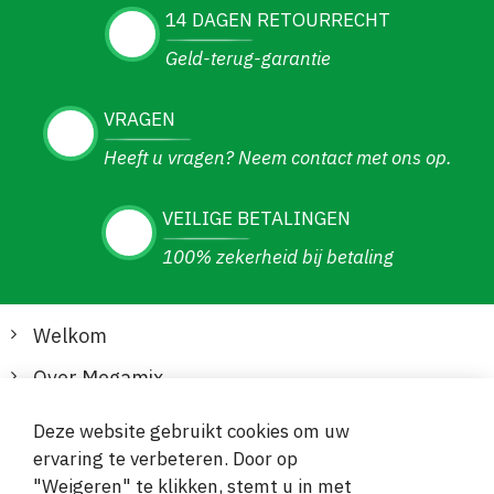
14 DAGEN RETOURRECHT
Geld-terug-garantie
VRAGEN
Heeft u vragen? Neem contact met ons op.
VEILIGE BETALINGEN
100% zekerheid bij betaling
Welkom
Over Megamix
Informatie
Deze website gebruikt cookies om uw
ervaring te verbeteren. Door op
Klantenservice
"Weigeren" te klikken, stemt u in met