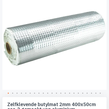
van
de
afbeeldingen-
gallerij
Ga
naar
Zelfklevende butylmat 2mm 400x50cm
het