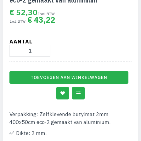
eco-2 gemaakt van aluminium
begin
van
€ 52,30
de
€ 43,22
afbeeldingen-
gallerij
AANTAL
TOEVOEGEN AAN WINKELWAGEN
Verpakking: Zelfklevende butylmat 2mm
400x50cm eco-2 gemaakt van aluminium.
Dikte: 2 mm.