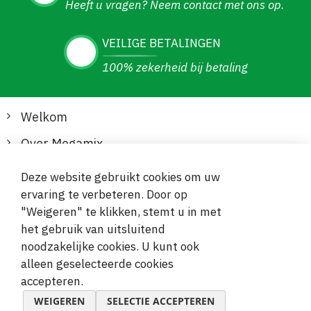
Heeft u vragen? Neem contact met ons op.
VEILIGE BETALINGEN
100% zekerheid bij betaling
Welkom
Over Megamix
Informatie
Deze website gebruikt cookies om uw
ervaring te verbeteren. Door op
Klantenservice
"Weigeren" te klikken, stemt u in met
het gebruik van uitsluitend
Veilige en gemakkelijke betalingen
noodzakelijke cookies. U kunt ook
alleen geselecteerde cookies
accepteren.
WEIGEREN
SELECTIE ACCEPTEREN