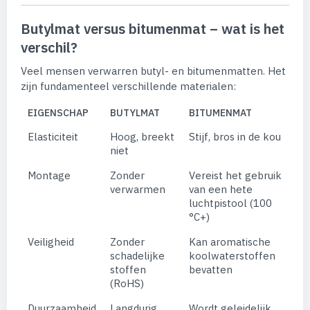
Butylmat versus bitumenmat – wat is het
verschil?
Veel mensen verwarren butyl- en bitumenmatten. Het
zijn fundamenteel verschillende materialen:
EIGENSCHAP
BUTYLMAT
BITUMENMAT
Elasticiteit
Hoog, breekt
Stijf, bros in de kou
niet
Montage
Zonder
Vereist het gebruik
verwarmen
van een hete
luchtpistool (100
°C+)
Veiligheid
Zonder
Kan aromatische
schadelijke
koolwaterstoffen
stoffen
bevatten
(RoHS)
Duurzaamheid
Langdurig,
Wordt geleidelijk