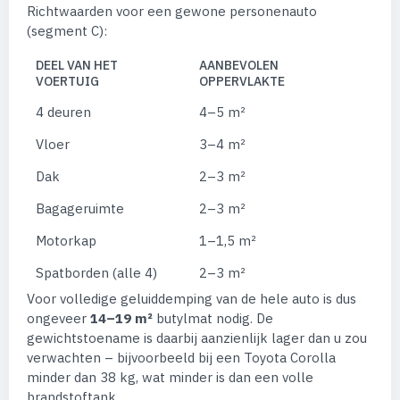
Richtwaarden voor een gewone personenauto
(segment C):
DEEL VAN HET
AANBEVOLEN
VOERTUIG
OPPERVLAKTE
4 deuren
4–5 m²
Vloer
3–4 m²
Dak
2–3 m²
Bagageruimte
2–3 m²
Motorkap
1–1,5 m²
Spatborden (alle 4)
2–3 m²
Voor volledige geluiddemping van de hele auto is dus
ongeveer
14–19 m²
butylmat nodig. De
gewichtstoename is daarbij aanzienlijk lager dan u zou
verwachten – bijvoorbeeld bij een Toyota Corolla
minder dan 38 kg, wat minder is dan een volle
brandstoftank.