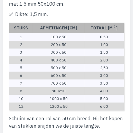
afbeeldingen-
mat 1,5 mm 50x100 cm.
gallerij
Dikte: 1,5 mm.
2
STUKS
AFMETINGEN [CM]
TOTAAL [M
]
1
100 x 50
0,50
2
200 x 50
1.00
3
300 x 50
1,50
4
400 x 50
2.00
5
500 x 50
2,50
6
600 x 50
3.00
7
700 x 50
3,50
8
800x50
4.00
10
1000 x 50
5.00
12
1200 x 50
6.00
Schuim van een rol van 50 cm breed. Bij het kopen
van stukken snijden we de juiste lengte.