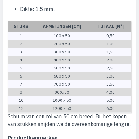
Dikte: 1,5 mm.
2
STUKS
AFMETINGEN [CM]
TOTAAL [M
]
1
100 x 50
0,50
2
200 x 50
1.00
3
300 x 50
1,50
4
400 x 50
2.00
5
500 x 50
2,50
6
600 x 50
3.00
7
700 x 50
3,50
8
800x50
4.00
10
1000 x 50
5.00
12
1200 x 50
6.00
Schuim van een rol van 50 cm breed. Bij het kopen
van stukken snijden we de overeenkomstige lengte.
Productkenmerken