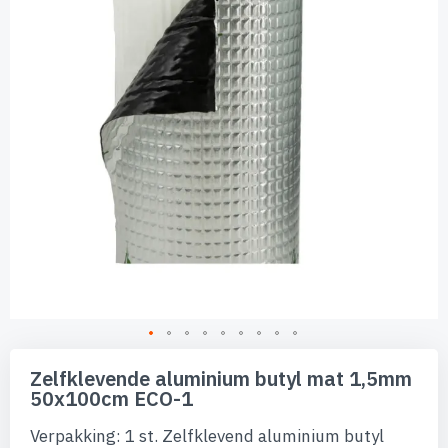
afbeeldingen-
gallerij
Ga
naar
Zelfklevende aluminium butyl mat 1,5mm
het
50x100cm ECO-1
begin
van
Verpakking: 1 st. Zelfklevend aluminium butyl
de