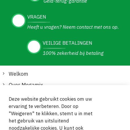
Geld-terug-garantie
VRAGEN
Heeft u vragen? Neem contact met ons op.
VEILIGE BETALINGEN
100% zekerheid bij betaling
Welkom
Over Megamix
Informatie
Deze website gebruikt cookies om uw
ervaring te verbeteren. Door op
Klantenservice
"Weigeren" te klikken, stemt u in met
het gebruik van uitsluitend
Veilige en gemakkelijke betalingen
noodzakelijke cookies. U kunt ook