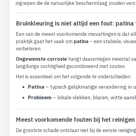
ingrepen die de natuurlijke beschermlaag zouden vers
Bruinkleuring is niet altijd een fout: pati
Een van de meest voorkomende misvattingen is dat elk
praktijk gaat het vaak om
patina
– een stabiele, visue
verbeteren.
Ongewenste corrosie
hangt daarentegen meestal sam
langdurige vochtigheid gecombineerd met zouten.
Het is essentieel om het volgende te onderscheiden:
Patina
– typisch gelijkmatige verandering in uit
Probleem
– lokale vlekken, blaren, witte aan
Meest voorkomende fouten bij het reinigen
De grootste schade ontstaat niet bij de eerste reinigin