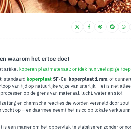
 en waarom het ertoe doet
t artikel
koperen plaatmateriaal: ontdek hun veelzijdige toe
t
, standaard
koperplaat
SF-Cu
,
koperplaat 1 mm
, of dunner
oop van tijd op natuurlijke wijze van uiterlijk. Het is niet alle
processen op de grens van materiaal, lucht, water en stof.
lafzetting en chemische reacties die worden versneld door zout 
 vocht op – en daarmee neemt het risico op lokale verkleurin
 is een manier om het oppervlak te stabiliseren zonder onno