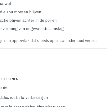
aalwol
die zou moeten blijven
tie blijven achter in de poriën
ere vorming van ongewenste aanslag
ijn een oppervlak dat steeds opnieuw onderhoud vereist.
 BETEKENEN
datie
atie, roet, stofverbindingen
zwakt door wrijving, fijne afzettingen