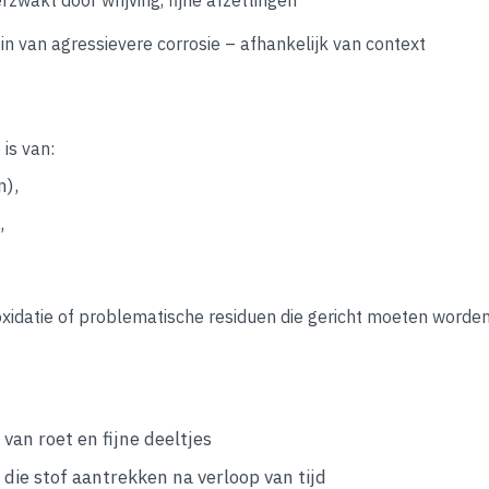
in van agressievere corrosie – afhankelijk van context
is van:
n),
,
oxidatie of problematische residuen die gericht moeten worde
an roet en fijne deeltjes
ie stof aantrekken na verloop van tijd