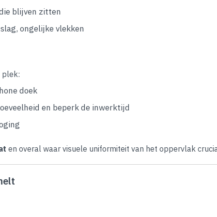
die blijven zitten
nslag, ongelijke vlekken
 plek:
chone doek
oeveelheid en beperk de inwerktijd
roging
at
en overal waar visuele uniformiteit van het oppervlak cruciaa
nelt