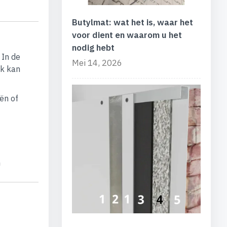
Butylmat: wat het is, waar het
voor dient en waarom u het
nodig hebt
 In de
Mei 14, 2026
ak kan
ën of
n