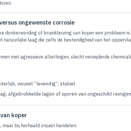
toren.
na versus ongewenste corrosie
e donkerwording of bruinkleuring van koper een probleem is.
el natuurlijke laag die zelfs de bestendigheid van het oppervl
en met agressieve afzettingen, slecht verwijderde chemicali
erlijk, visueel “levendig”, stabiel
slag, afgebrokkelde lagen of sporen van ongeschikt reinige
 van koper
g, maar bij herhaald onjuist handelen: