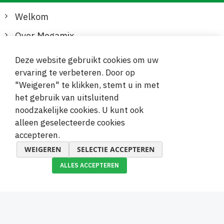
Welkom
Over Megamix
Informatie
Deze website gebruikt cookies om uw
ervaring te verbeteren. Door op
Klantenservice
"Weigeren" te klikken, stemt u in met
het gebruik van uitsluitend
Veilige en gemakkelijke betalingen
noodzakelijke cookies. U kunt ook
alleen geselecteerde cookies
accepteren.
WEIGEREN
SELECTIE ACCEPTEREN
ALLES ACCEPTEREN
© 2019-2026 Megamix s.r.o.