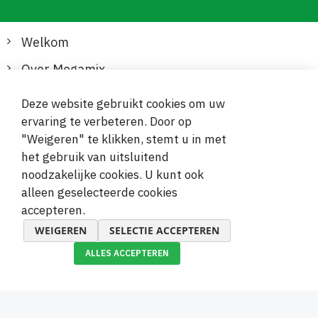
Welkom
Over Megamix
Informatie
Deze website gebruikt cookies om uw
ervaring te verbeteren. Door op
Klantenservice
"Weigeren" te klikken, stemt u in met
het gebruik van uitsluitend
Veilige en gemakkelijke betalingen
noodzakelijke cookies. U kunt ook
alleen geselecteerde cookies
accepteren.
WEIGEREN
SELECTIE ACCEPTEREN
ALLES ACCEPTEREN
© 2019-2026 Megamix s.r.o.