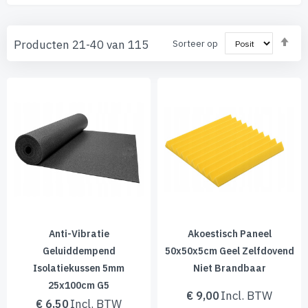
Va
Producten
21
-
40
van
115
Sorteer op
ho
naa
laa
sor
Anti-Vibratie
Akoestisch Paneel
Geluiddempend
50x50x5cm Geel Zelfdovend
Isolatiekussen 5mm
Niet Brandbaar
25x100cm G5
€ 9,00
€ 6,50