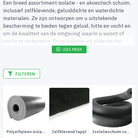
Een breed assortiment isolatie - en akoestisch schuim,
inclusief zelfklevende, geluiddichte en waterdichte
materialen. Ze zijn ontworpen om u uitstekende
bescherming te bieden tegen geluid, hitte en vocht en
om de kwaliteit van de omgeving waarin u woont of
werkt te verbeteren. Onze isolatie- en akoestische
schuimen hebben uitstekende eigenschappen die
LEES MEER
maximaal comfort en efficiëntie garanderen.
Zelfklevend schuim is eenvoudig te installeren en past
zich aan elk oppervlak aan, waardoor u tijd en moeite
FILTEREN
bespaart bij het installeren ervan. Ons geluiddichte
schuim zorgt ervoor dat je geen ongewenste geluiden
in de kamer hoort, terwijl ons waterdichte schuim
beschermt tegen vocht en water.
yleen isolatie
Zelfklevend tapijt
Isolatieschuim voor leidingen
Absorptieschuimen