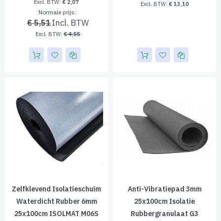
€ 2,07
€ 13,10
Normale prijs
€ 5,51
€ 4,55
Zelfklevend Isolatieschuim
Anti-Vibratiepad 3mm
Waterdicht Rubber 6mm
25x100cm Isolatie
25x100cm ISOLMAT M06S
Rubbergranulaat G3