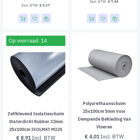
€ 7,44
€ 5,37
Op voorraad: 14
Polyurethaanschuim
25x100cm 5mm Voor
Zelfklevend Isolatieschuim
Dempende Bekleding Van
Waterdicht Rubber 32mm
Vloeren
25x100cm ISOLMAT M32S
€ 4,01
€ 8,91