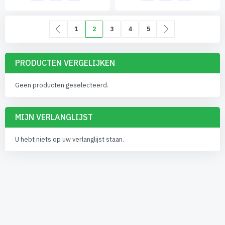
Pagina
Pagina
Vorige
Pagina
U lees momenteel pagina
Pagina
Pagina
Pagina
Pagina
Volgende
1
2
3
4
5
PRODUCTEN VERGELIJKEN
Geen producten geselecteerd.
MIJN VERLANGLIJST
U hebt niets op uw verlanglijst staan.