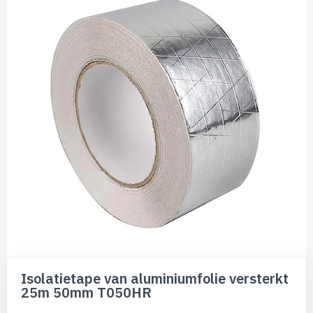
van
de
afbeeldingen-
gallerij
Ga
naar
Isolatietape van aluminiumfolie versterkt
het
25m 50mm T050HR
begin
van