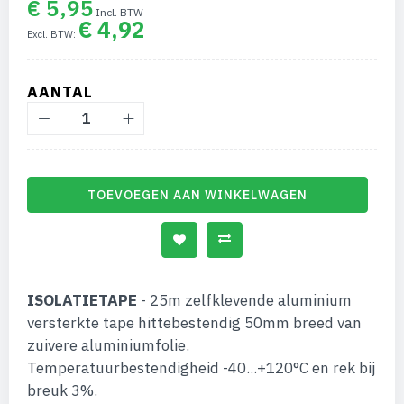
€ 5,95
de
€ 4,92
afbeeldingen-
gallerij
AANTAL
TOEVOEGEN AAN WINKELWAGEN
ISOLATIETAPE
- 25m zelfklevende aluminium
versterkte tape hittebestendig 50mm breed van
zuivere aluminiumfolie.
Temperatuurbestendigheid -40...+120°C en rek bij
breuk 3%.