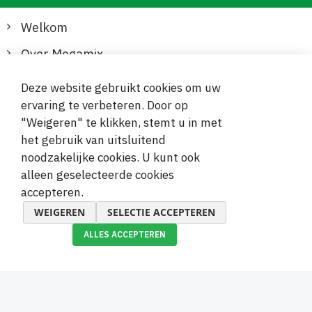
Welkom
Over Megamix
Informatie
Deze website gebruikt cookies om uw
ervaring te verbeteren. Door op
Klantenservice
"Weigeren" te klikken, stemt u in met
het gebruik van uitsluitend
Veilige en gemakkelijke betalingen
noodzakelijke cookies. U kunt ook
alleen geselecteerde cookies
accepteren.
WEIGEREN
SELECTIE ACCEPTEREN
ALLES ACCEPTEREN
© 2019-2026 Megamix s.r.o.