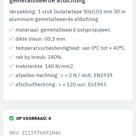
gemetalliseerde afdichting
begin
van
Verpakking: 1 stuk Isolatietape 50x0,03 mm 50 m
de
afbeeldingen-
aluminium gemetalliseerde afdichting.
gallerij
materiaal: gemetalliseerd polypropyleen.
dikte steun: 00,3 mm.
temperatuurbestendigheid: van 0°C tot + 40°C.
rek bij breuk: 140%.
treksterkte: 140 N/mm2.
afpellen Hechting: > = 2 N / inch; EN1939.
afschuifhechting: > = 120 uur; En1943.
OP VOORRAAD:
4
SKU: 2111976891846