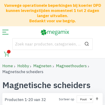
Vanwege operationele beperkingen bij koerier DPD
kunnen leveringstijden momenteel 1 tot 2 dagen
langer uitvallen.
Bedankt voor uw begrip.
Home
Hobby
Magneten
Magneethouders
Magnetische scheiders
Magnetische scheiders
Va
Producten
1
-
20
van
32
Sorteer op
ho
naa