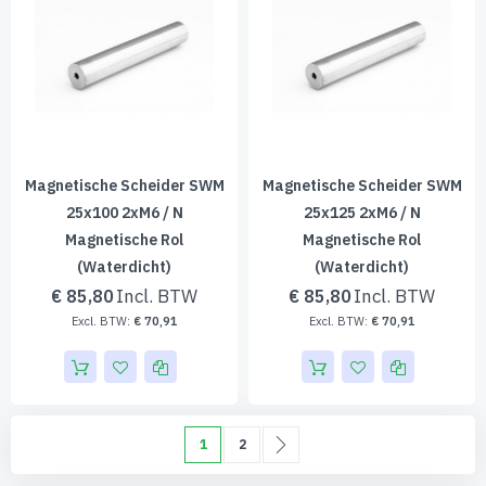
Magnetische Scheider SWM
Magnetische Scheider SWM
25x100 2xM6 / N
25x125 2xM6 / N
Magnetische Rol
Magnetische Rol
(waterdicht)
(waterdicht)
€ 85,80
€ 85,80
€ 70,91
€ 70,91
Pagina
U lees momenteel pagina
Pagina
Pagina
Volgende
1
2