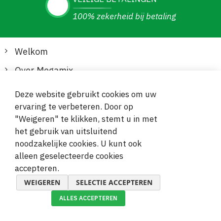
100% zekerheid bij betaling
Welkom
Over Megamix
Informatie
Deze website gebruikt cookies om uw
ervaring te verbeteren. Door op
Klantenservice
"Weigeren" te klikken, stemt u in met
het gebruik van uitsluitend
Veilige en gemakkelijke betalingen
noodzakelijke cookies. U kunt ook
alleen geselecteerde cookies
accepteren.
WEIGEREN
SELECTIE ACCEPTEREN
ALLES ACCEPTEREN
© 2019-2026 Megamix s.r.o.