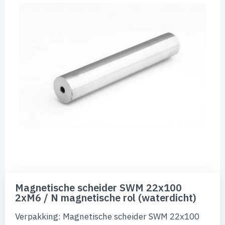
de
afbeeldingen-
gallerij
Ga
naar
Magnetische scheider SWM 22x100
het
2xM6 / N magnetische rol (waterdicht)
begin
van
Verpakking: Magnetische scheider SWM 22x100
de