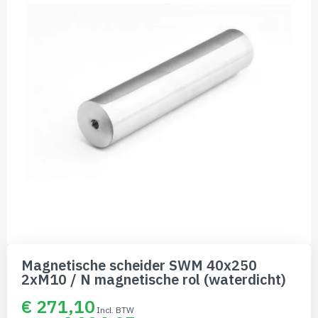
de
afbeeldingen-
gallerij
Ga
naar
Magnetische scheider SWM 40x250
het
2xM10 / N magnetische rol (waterdicht)
begin
van
€ 271,10
de