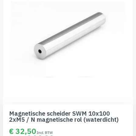
de
afbeeldingen-
gallerij
Ga
naar
Magnetische scheider SWM 10x100
het
2xM5 / N magnetische rol (waterdicht)
begin
van
€ 32,50
de