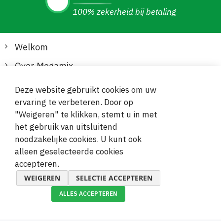
100% zekerheid bij betaling
Welkom
Over Megamix
Informatie
Deze website gebruikt cookies om uw
ervaring te verbeteren. Door op
Klantenservice
"Weigeren" te klikken, stemt u in met
het gebruik van uitsluitend
Veilige en gemakkelijke betalingen
noodzakelijke cookies. U kunt ook
alleen geselecteerde cookies
accepteren.
WEIGEREN
SELECTIE ACCEPTEREN
ALLES ACCEPTEREN
© 2019-2026 Megamix s.r.o.