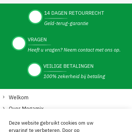
14 DAGEN RETOURRECHT
Geld-terug-garantie
VRAGEN
Heeft u vragen? Neem contact met ons op.
VEILIGE BETALINGEN
100% zekerheid bij betaling
Welkom
Over Megamix
Informatie
Deze website gebruikt cookies om uw
ervaring te verbeteren. Door op
Klantenservice