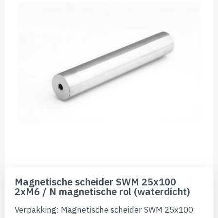
de
afbeeldingen-
gallerij
Ga
naar
Magnetische scheider SWM 25x100
het
2xM6 / N magnetische rol (waterdicht)
begin
van
Verpakking: Magnetische scheider SWM 25x100
de