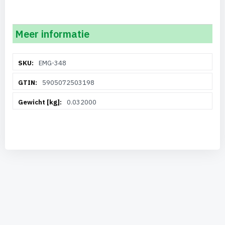
Meer informatie
Meer
EMG-348
informatie
5905072503198
0.032000