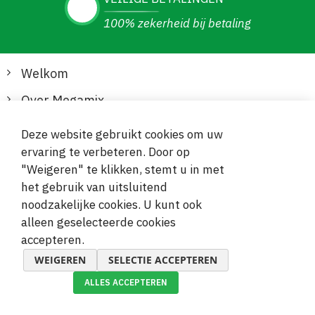
100% zekerheid bij betaling
Welkom
Over Megamix
Informatie
Deze website gebruikt cookies om uw
ervaring te verbeteren. Door op
Klantenservice
"Weigeren" te klikken, stemt u in met
het gebruik van uitsluitend
Veilige en gemakkelijke betalingen
noodzakelijke cookies. U kunt ook
alleen geselecteerde cookies
accepteren.
WEIGEREN
SELECTIE ACCEPTEREN
ALLES ACCEPTEREN
© 2019-2026 Megamix s.r.o.