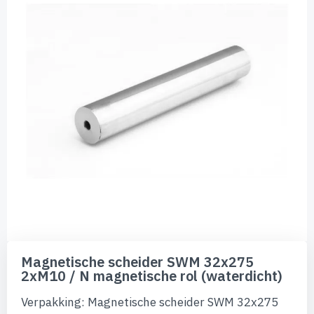
de
afbeeldingen-
gallerij
Ga
naar
Magnetische scheider SWM 32x275
het
2xM10 / N magnetische rol (waterdicht)
begin
van
Verpakking: Magnetische scheider SWM 32x275
de