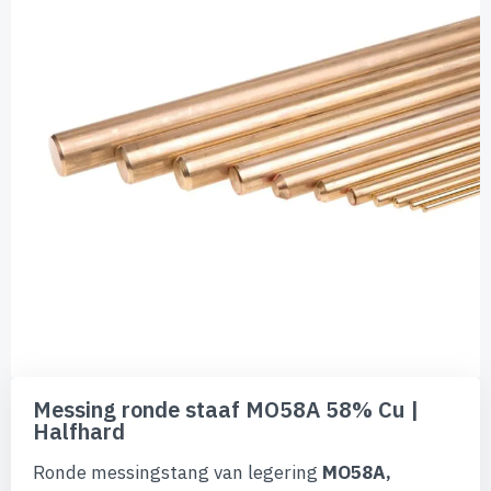
de
afbeeldingen-
gallerij
Ga
naar
Messing ronde staaf MO58A 58% Cu |
het
Halfhard
begin
van
Ronde messingstang van legering
MO58A,
de