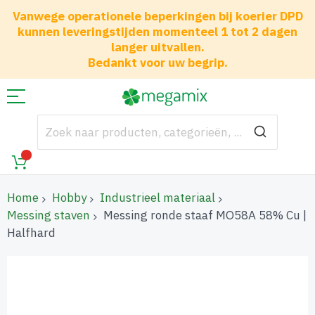
Vanwege operationele beperkingen bij koerier DPD
kunnen leveringstijden momenteel 1 tot 2 dagen
langer uitvallen.
Bedankt voor uw begrip.
Home
Hobby
Industrieel materiaal
Messing staven
Messing ronde staaf MO58A 58% Cu |
Halfhard
Ga
naar
het
einde
van