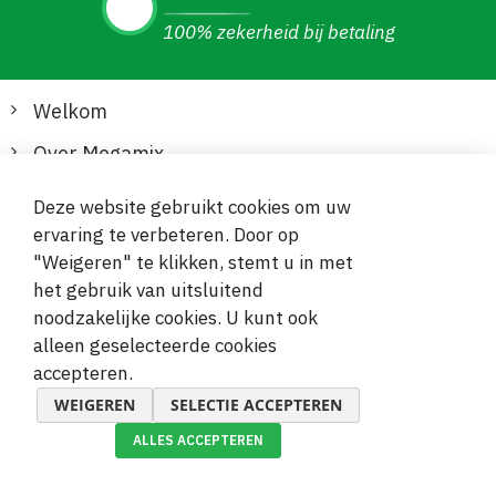
100% zekerheid bij betaling
Welkom
Over Megamix
Informatie
Deze website gebruikt cookies om uw
ervaring te verbeteren. Door op
Klantenservice
"Weigeren" te klikken, stemt u in met
het gebruik van uitsluitend
Veilige en gemakkelijke betalingen
noodzakelijke cookies. U kunt ook
alleen geselecteerde cookies
accepteren.
WEIGEREN
SELECTIE ACCEPTEREN
ALLES ACCEPTEREN
© 2019-2026 Megamix s.r.o.