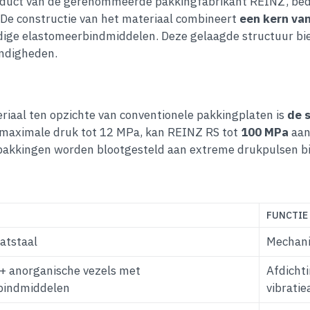
oduct van de gerenommeerde pakkingfabrikant REINZ, bed
De constructie van het materiaal combineert
een kern van
ge elastomeerbindmiddelen. Deze gelaagde structuur bied
andigheden.
aal ten opzichte van conventionele pakkingplaten is
de 
n maximale druk tot 12 MPa, kan REINZ RS tot
100 MPa
aan
pakkingen worden blootgesteld aan extreme drukpulsen bij
FUNCTIE
aatstaal
Mechanis
+ anorganische vezels met
Afdicht
bindmiddelen
vibratie