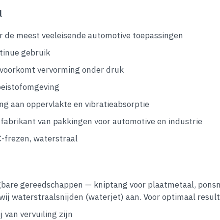
l
de meest veeleisende automotive toepassingen
tinue gebruik
 voorkomt vervorming onder druk
loeistofomgeving
g aan oppervlakte en vibratieabsorptie
brikant van pakkingen voor automotive en industrie
-frezen, waterstraal
ngbare gereedschappen — kniptang voor plaatmetaal, pons
ij waterstraalsnijden (waterjet) aan. Voor optimaal result
 van vervuiling zijn