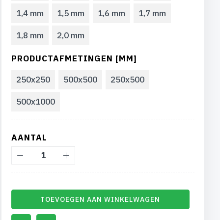
1,4 mm
1,5 mm
1,6 mm
1,7 mm
1,8 mm
2,0 mm
PRODUCTAFMETINGEN [MM]
250x250
500x500
250x500
500x1000
AANTAL
TOEVOEGEN AAN WINKELWAGEN