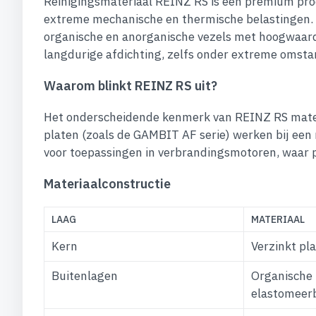
Reinigingsmateriaal REINZ RS is een premium pr
extreme mechanische en thermische belastingen. 
organische en anorganische vezels met hoogwaardi
langdurige afdichting, zelfs onder extreme omst
Waarom blinkt REINZ RS uit?
Het onderscheidende kenmerk van REINZ RS materi
platen (zoals de GAMBIT AF serie) werken bij ee
voor toepassingen in verbrandingsmotoren, waar 
Materiaalconstructie
LAAG
MATERIAAL
Kern
Verzinkt pl
Buitenlagen
Organische 
elastomeer