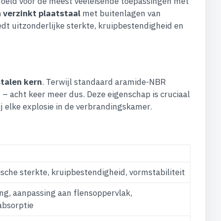
oeld voor de meest veeleisende toepassingen met
 verzinkt plaatstaal
met buitenlagen van
t uitzonderlijke sterkte, kruipbestendigheid en
stalen kern
. Terwijl standaard aramide-NBR
 – acht keer meer dus. Deze eigenschap is cruciaal
 elke explosie in de verbrandingskamer.
che sterkte, kruipbestendigheid, vormstabiliteit
ing, aanpassing aan flensoppervlak,
absorptie