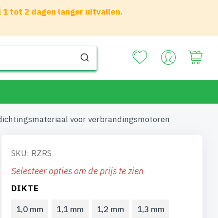
 tot 2 dagen langer uitvallen.
Your
dichtingsmateriaal voor verbrandingsmotoren
SKU: RZRS
Selecteer opties om de prijs te zien
DIKTE
1,0 mm
1,1 mm
1,2 mm
1,3 mm