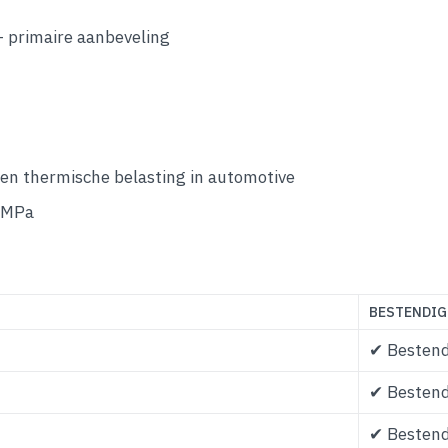
 primaire aanbeveling
n thermische belasting in automotive
2 MPa
BESTENDIG
✔ Bestend
✔ Bestend
✔ Bestend