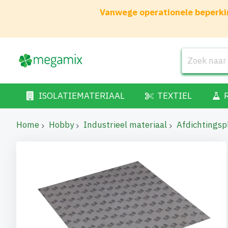
Vanwege operationele beperkin
ISOLATIEMATERIAAL
TEXTIEL
Home
Hobby
Industrieel materiaal
Afdichtingsp
Ga
naar
het
einde
van
de