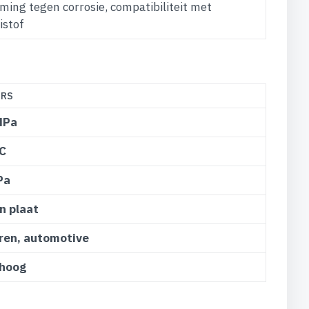
ing tegen corrosie, compatibiliteit met
istof
 RS
MPa
°C
Pa
n plaat
ren, automotive
 hoog