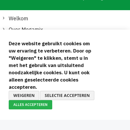
Welkom
Over Megamix
Informatie
Deze website gebruikt cookies om
uw ervaring te verbeteren. Door op
Klantenservice
"Weigeren" te klikken, stemt u in
met het gebruik van uitsluitend
Veilige en gemakkelijke betalingen
noodzakelijke cookies. U kunt ook
alleen geselecteerde cookies
accepteren.
WEIGEREN
SELECTIE ACCEPTEREN
ALLES ACCEPTEREN
© 2019-2026 Megamix s.r.o.