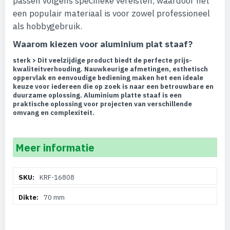
passen volgens specifieke vereisten, waardoor het
een populair materiaal is voor zowel professioneel
als hobbygebruik.
Waarom kiezen voor aluminium plat staaf?
sterk > Dit veelzijdige product biedt de perfecte prijs-
kwaliteitverhouding. Nauwkeurige afmetingen, esthetisch
oppervlak en eenvoudige bediening maken het een ideale
keuze voor iedereen die op zoek is naar een betrouwbare en
duurzame oplossing. Aluminium platte staaf is een
praktische oplossing voor projecten van verschillende
omvang en complexiteit.
Meer informatie
Meer
KRF-16808
informatie
70 mm