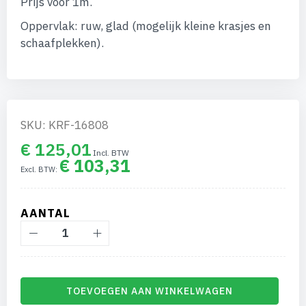
Prijs voor 1m.
afbeeldingen-
gallerij
Oppervlak: ruw, glad (mogelijk kleine krasjes en
schaafplekken).
SKU: KRF-16808
€ 125,01
€ 103,31
AANTAL
TOEVOEGEN AAN WINKELWAGEN