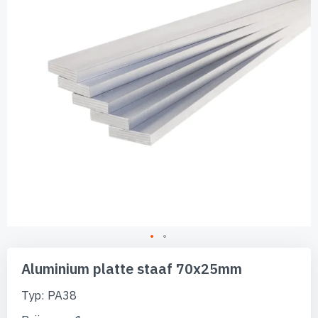
afbeeldingen-
gallerij
Ga
naar
Aluminium platte staaf 70x25mm
het
begin
Typ: PA38
van
de