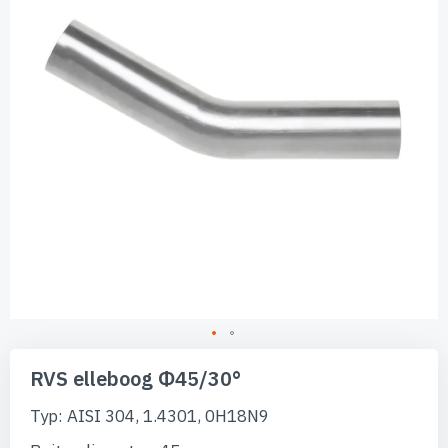
afbeeldingen-
gallerij
Ga
naar
RVS elleboog Φ45/30°
het
begin
Typ: AISI 304, 1.4301, 0H18N9
van
de