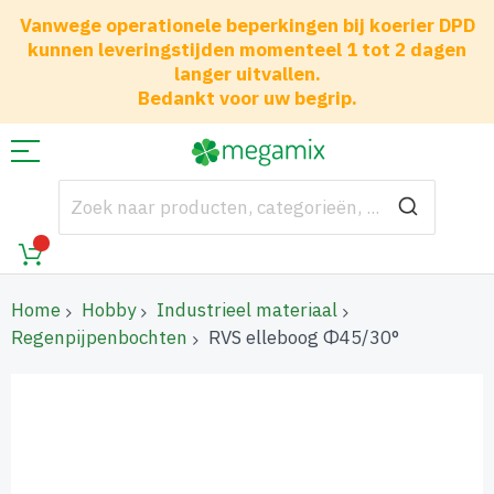
Vanwege operationele beperkingen bij koerier DPD
kunnen leveringstijden momenteel 1 tot 2 dagen
langer uitvallen.
Bedankt voor uw begrip.
Home
Hobby
Industrieel materiaal
Regenpijpenbochten
RVS elleboog Φ45/30°
Ga
naar
het
einde
van
de