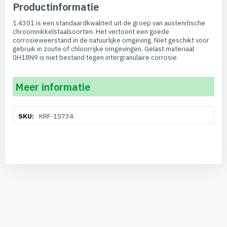
Productinformatie
1.4301 is een standaardkwaliteit uit de groep van austenitische
chroomnikkelstaalsoorten. Het vertoont een goede
corrosieweerstand in de natuurlijke omgeving. Niet geschikt voor
gebruik in zoute of chloorrijke omgevingen. Gelast materiaal
0H18N9 is niet bestand tegen intergranulaire corrosie.
Meer informatie
Meer
KRF-15734
informatie