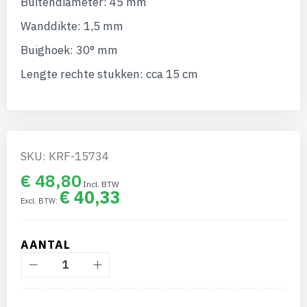
Buitendiameter: 45 mm
afbeeldingen-
gallerij
Wanddikte: 1,5 mm
Buighoek: 30° mm
Lengte rechte stukken: cca 15 cm
SKU: KRF-15734
€ 48,80
€ 40,33
AANTAL