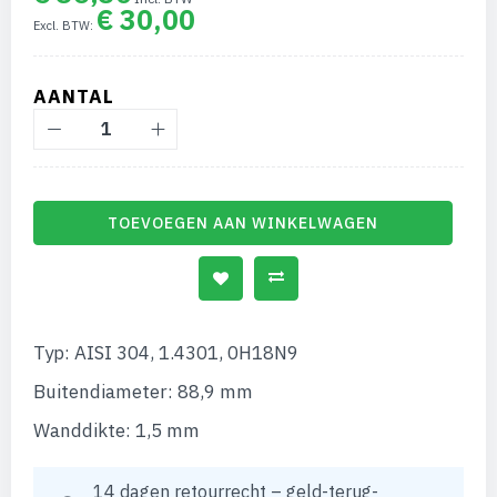
van
€ 30,00
de
afbeeldingen-
gallerij
AANTAL
TOEVOEGEN AAN WINKELWAGEN
Typ: AISI 304, 1.4301, 0H18N9
Buitendiameter: 88,9 mm
Wanddikte: 1,5 mm
14 dagen retourrecht – geld-terug-