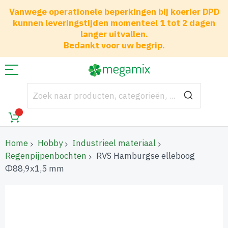
Vanwege operationele beperkingen bij koerier DPD
kunnen leveringstijden momenteel 1 tot 2 dagen
langer uitvallen.
Bedankt voor uw begrip.
Home
Hobby
Industrieel materiaal
Regenpijpenbochten
RVS Hamburgse elleboog
Φ88,9x1,5 mm
Ga
naar
het
einde
van