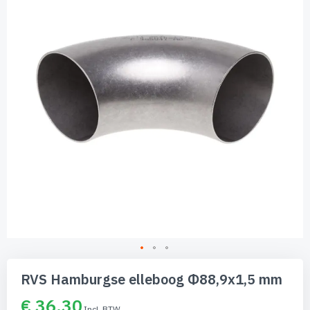
de
afbeeldingen-
gallerij
Ga
naar
RVS Hamburgse elleboog Φ88,9x1,5 mm
het
begin
€ 36,30