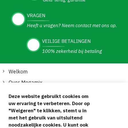
VRAGEN
Heeft u vragen? Neem contact met ons op.
VEILIGE BETALINGEN
100% zekerheid bij betaling
Welkom
Over Megamix
Informatie
Deze website gebruikt cookies om
uw ervaring te verbeteren. Door op
Klantenservice
"Weigeren" te klikken, stemt u in
met het gebruik van uitsluitend
Veilige en gemakkelijke betalingen
noodzakelijke cookies. U kunt ook