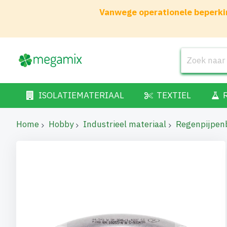
Vanwege operationele beperkin
ISOLATIEMATERIAAL
TEXTIEL
Home
Hobby
Industrieel materiaal
Regenpijpen
Ga
naar
het
einde
van
de