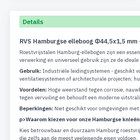
begin
van
de
Details
afbeeldingen-
gallerij
RVS Hamburgse elleboog Φ44,5x1,5 mm 
Roestvrijstalen Hamburg-ellebogen zijn een essent
verwerking en universeel gebruik zijn ze de ideal
Gebruik:
Industriële leidingsystemen - geschikt vo
ventilatiesystemen of architecturale projecten; hu
Voordelen:
Hoge weerstand tegen corrosie, nauwke
tegen vervuiling en behoudt een moderne uitstral
Beperkingen:
Niet geschikt voor omgevingen met 
p>
Waarom kiezen voor onze Hamburgse knieën
Kies betrouwbaar en duurzaam Hamburg roestvrijs
die zelfs aan de meest veeleisende eisen voldoen.