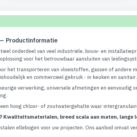
— Productinformatie
ieel onderdeel van veel industriële, bouw- en installati
e oplossing voor het betrouwbaar aansluiten van leidingsys
or het transporteren van vloeistoffen, gassen of andere me
ishoudelijk en commercieel gebruik - in keuken en sanitair.
urige verwerking, universele afmetingen en eenvoudig on
ing.
een hoog chloor- of zoutwatergehalte waar intergranulaire
?
Kwaliteitsmaterialen, breed scala aan maten, lange
talen ellebogen voor uw projecten. Ons aanbod omvat vers