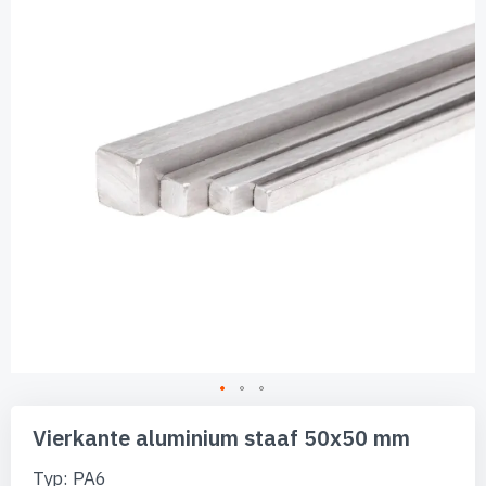
de
afbeeldingen-
gallerij
Ga
naar
Vierkante aluminium staaf 50x50 mm
het
begin
Typ: PA6