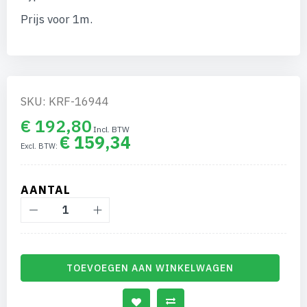
van
de
Prijs voor 1m.
afbeeldingen-
gallerij
SKU: KRF-16944
€ 192,80
€ 159,34
AANTAL
TOEVOEGEN AAN WINKELWAGEN