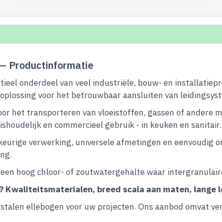
— Productinformatie
ieel onderdeel van veel industriële, bouw- en installati
e oplossing voor het betrouwbaar aansluiten van leidingsys
or het transporteren van vloeistoffen, gassen of andere me
ishoudelijk en commercieel gebruik - in keuken en sanitair.
urige verwerking, universele afmetingen en eenvoudig on
ing.
een hoog chloor- of zoutwatergehalte waar intergranulaire
?
Kwaliteitsmaterialen, breed scala aan maten, lange
talen ellebogen voor uw projecten. Ons aanbod omvat vers