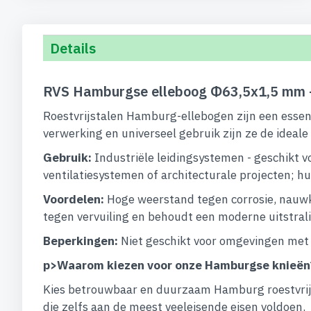
begin
van
de
Details
afbeeldingen-
gallerij
RVS Hamburgse elleboog Φ63,5x1,5 mm 
Roestvrijstalen Hamburg-ellebogen zijn een essent
verwerking en universeel gebruik zijn ze de ideal
Gebruik:
Industriële leidingsystemen - geschikt vo
ventilatiesystemen of architecturale projecten; hu
Voordelen:
Hoge weerstand tegen corrosie, nauwke
tegen vervuiling en behoudt een moderne uitstral
Beperkingen:
Niet geschikt voor omgevingen met 
p>
Waarom kiezen voor onze Hamburgse knieën
Kies betrouwbaar en duurzaam Hamburg roestvrijs
die zelfs aan de meest veeleisende eisen voldoen.