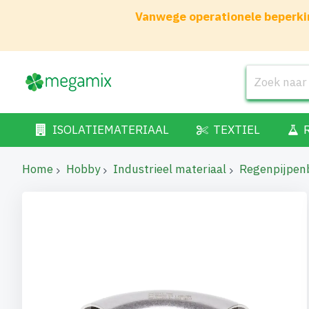
Vanwege operationele beperkin
ISOLATIEMATERIAAL
TEXTIEL
Home
Hobby
Industrieel materiaal
Regenpijpen
Ga
naar
het
einde
van
de