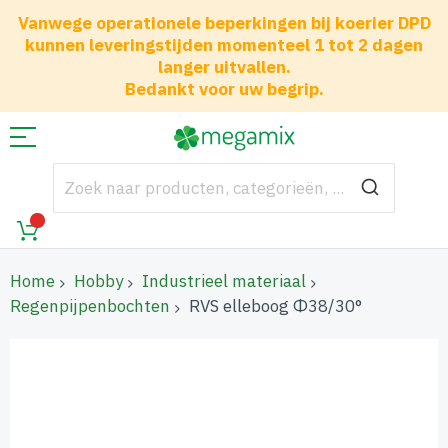
Vanwege operationele beperkingen bij koerier DPD
kunnen leveringstijden momenteel 1 tot 2 dagen
langer uitvallen.
Bedankt voor uw begrip.
Home
Hobby
Industrieel materiaal
Regenpijpenbochten
RVS elleboog Φ38/30°
Ga
naar
het
einde
van
de