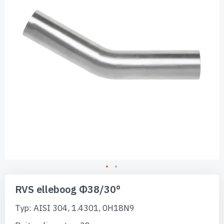
afbeeldingen-
gallerij
Ga
naar
RVS elleboog Φ38/30°
het
begin
Typ: AISI 304, 1.4301, 0H18N9
van
de