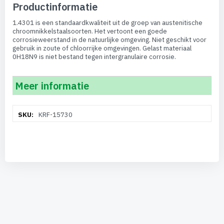
Productinformatie
1.4301 is een standaardkwaliteit uit de groep van austenitische
chroomnikkelstaalsoorten. Het vertoont een goede
corrosieweerstand in de natuurlijke omgeving. Niet geschikt voor
gebruik in zoute of chloorrijke omgevingen. Gelast materiaal
0H18N9 is niet bestand tegen intergranulaire corrosie.
Meer informatie
Meer
KRF-15730
informatie