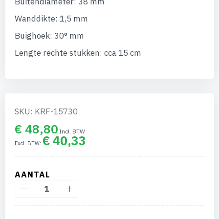
Buitendiameter: 38 mm
afbeeldingen-
gallerij
Wanddikte: 1,5 mm
Buighoek: 30° mm
Lengte rechte stukken: cca 15 cm
SKU: KRF-15730
€ 48,80
€ 40,33
AANTAL