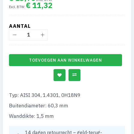
van
€ 11,32
de
afbeeldingen-
gallerij
AANTAL
TOEVOEGEN AAN WINKELWAGEN
Typ: AISI 304, 1.4301, 0H18N9
Buitendiameter: 60,3 mm
Wanddikte: 1,5 mm
14 dagen retourrecht – geld-terug-