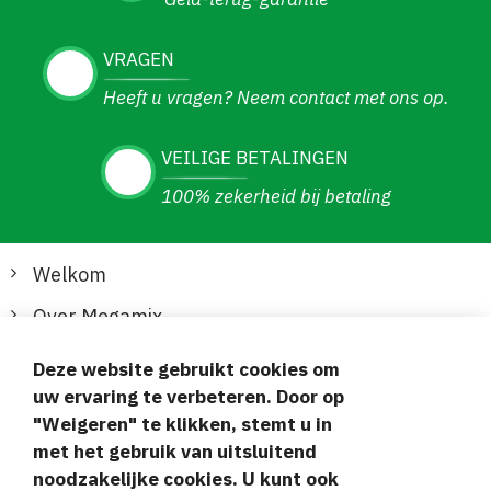
VRAGEN
Heeft u vragen? Neem contact met ons op.
VEILIGE BETALINGEN
100% zekerheid bij betaling
Welkom
Over Megamix
Informatie
Deze website gebruikt cookies om
uw ervaring te verbeteren. Door op
Klantenservice
"Weigeren" te klikken, stemt u in
met het gebruik van uitsluitend
Veilige en gemakkelijke betalingen
noodzakelijke cookies. U kunt ook