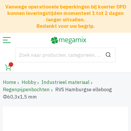
Vanwege operationele beperkingen bij koerier DPD
kunnen leveringstijden momenteel 1 tot 2 dagen
langer uitvallen.
Bedankt voor uw begrip.
Home
Hobby
Industrieel materiaal
Regenpijpenbochten
RVS Hamburgse elleboog
Φ60,3x1,5 mm
Ga
naar
het
einde
van