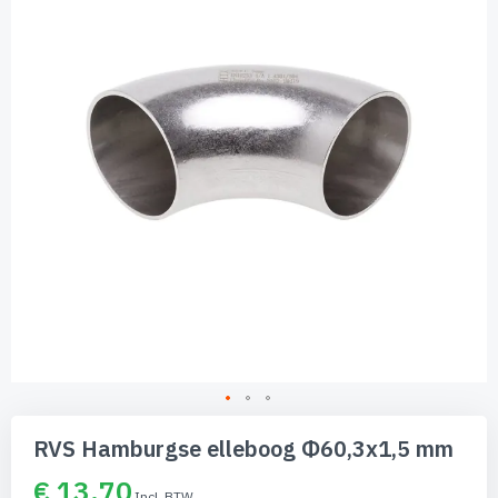
de
afbeeldingen-
gallerij
Ga
naar
RVS Hamburgse elleboog Φ60,3x1,5 mm
het
begin
€ 13,70