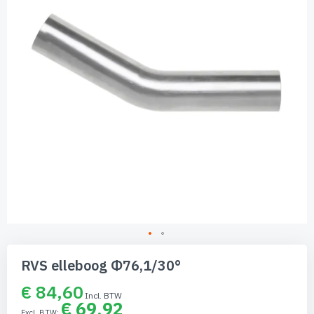
afbeeldingen-
gallerij
Ga
naar
RVS elleboog Φ76,1/30°
het
begin
€ 84,60
van
€ 69,92
de