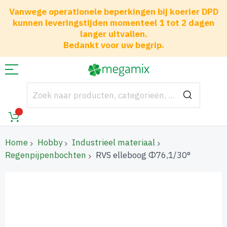
Vanwege operationele beperkingen bij koerier DPD
kunnen leveringstijden momenteel 1 tot 2 dagen
langer uitvallen.
Bedankt voor uw begrip.
Home
Hobby
Industrieel materiaal
Regenpijpenbochten
RVS elleboog Φ76,1/30°
Ga
naar
het
einde
van
de