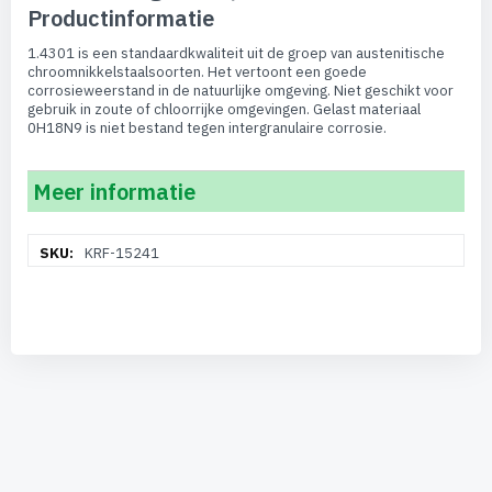
Productinformatie
1.4301 is een standaardkwaliteit uit de groep van austenitische
chroomnikkelstaalsoorten. Het vertoont een goede
corrosieweerstand in de natuurlijke omgeving. Niet geschikt voor
gebruik in zoute of chloorrijke omgevingen. Gelast materiaal
0H18N9 is niet bestand tegen intergranulaire corrosie.
Meer informatie
Meer
KRF-15241
informatie