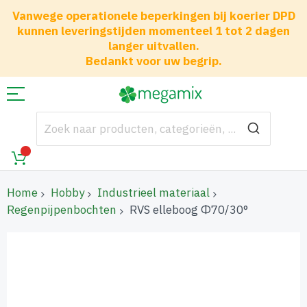
Vanwege operationele beperkingen bij koerier DPD
kunnen leveringstijden momenteel 1 tot 2 dagen
langer uitvallen.
Bedankt voor uw begrip.
Home
Hobby
Industrieel materiaal
Regenpijpenbochten
RVS elleboog Φ70/30°
Ga
naar
het
einde
van
de