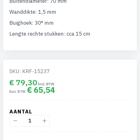
Buitendiameter: 70 mm
afbeeldingen-
gallerij
Wanddikte: 1,5 mm
Buighoek: 30° mm
Lengte rechte stukken: cca 15 cm
SKU: KRF-15237
€ 79,30
€ 65,54
AANTAL