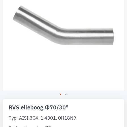
afbeeldingen-
gallerij
Ga
naar
RVS elleboog Φ70/30°
het
begin
Typ: AISI 304, 1.4301, 0H18N9
van
de