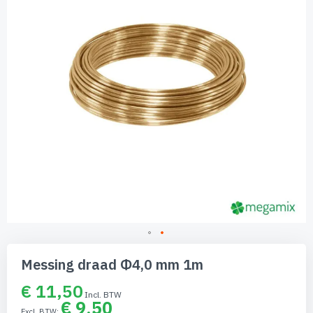
afbeeldingen-
gallerij
Ga
naar
Messing draad Φ4,0 mm 1m
het
begin
€ 11,50
van
€ 9,50
de