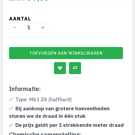
afbeeldingen-
gallerij
AANTAL
TOEVOEGEN AAN WINKELWAGEN
Informatie:
Type: M63 Z4 (halfhard)
Bij aankoop van grotere hoeveelheden
sturen we de draad in één stuk
De prijs geldt per 1 strekkende meter draad
Chemische samenstelling: