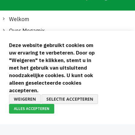
Welkom
Over Megamix
Informatie
Deze website gebruikt cookies om
uw ervaring te verbeteren. Door op
Klantenservice
"Weigeren" te klikken, stemt u in
met het gebruik van uitsluitend
Veilige en gemakkelijke betalingen
noodzakelijke cookies. U kunt ook
alleen geselecteerde cookies
accepteren.
WEIGEREN
SELECTIE ACCEPTEREN
ALLES ACCEPTEREN
© 2019-2026 Megamix s.r.o.