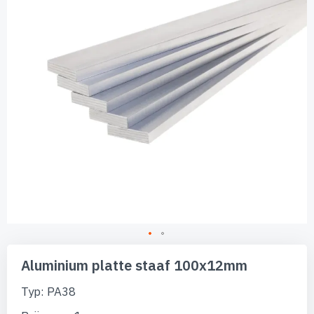
afbeeldingen-
gallerij
Ga
naar
Aluminium platte staaf 100x12mm
het
begin
Typ: PA38
van
de