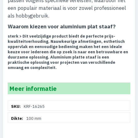
passen volgens specifieke vereisten, waardoor het
een populair materiaal is voor zowel professioneel
als hobbygebruik.
Waarom kiezen voor aluminium plat staaf?
sterk > Dit veelzijdige product biedt de perfecte prijs-
kwaliteitverhouding. Nauwkeurige afmetingen, esthetisch
oppervlak en eenvoudige bediening maken het een ideale
keuze voor iedereen die op zoek is naar een betrouwbare en
duurzame oplossing. Aluminium platte staaf is een
praktische oplossing voor projecten van verschillende
omvang en complexiteit.
Meer informatie
Meer
KRF-16265
informatie
100 mm