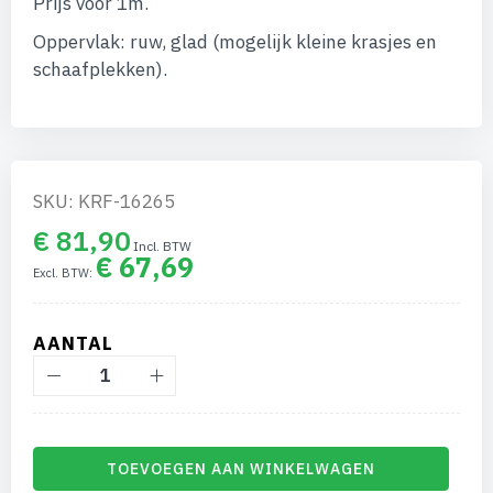
Prijs voor 1m.
afbeeldingen-
gallerij
Oppervlak: ruw, glad (mogelijk kleine krasjes en
schaafplekken).
SKU: KRF-16265
€ 81,90
€ 67,69
AANTAL
TOEVOEGEN AAN WINKELWAGEN