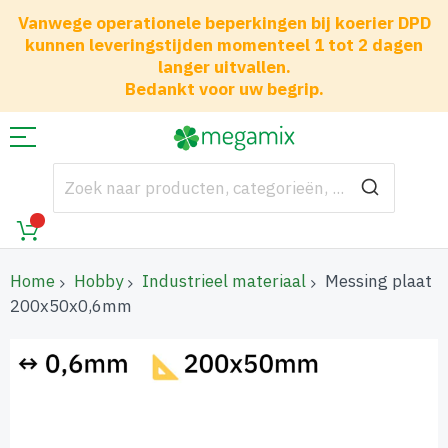
Vanwege operationele beperkingen bij koerier DPD
kunnen leveringstijden momenteel 1 tot 2 dagen
langer uitvallen.
Bedankt voor uw begrip.
Home
Hobby
Industrieel materiaal
Messing plaat
200x50x0,6mm
Ga
naar
het
einde
van
de