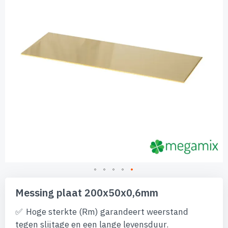
afbeeldingen-
gallerij
Ga
naar
Messing plaat 200x50x0,6mm
het
begin
Hoge sterkte (Rm) garandeert weerstand
van
tegen slijtage en een lange levensduur.
de