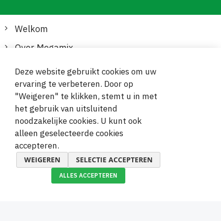
Welkom
Over Megamix
Informatie
Deze website gebruikt cookies om uw
ervaring te verbeteren. Door op
Klantenservice
"Weigeren" te klikken, stemt u in met
het gebruik van uitsluitend
Veilige en gemakkelijke betalingen
noodzakelijke cookies. U kunt ook
alleen geselecteerde cookies
accepteren.
WEIGEREN
SELECTIE ACCEPTEREN
ALLES ACCEPTEREN
© 2019-2026 Megamix s.r.o.