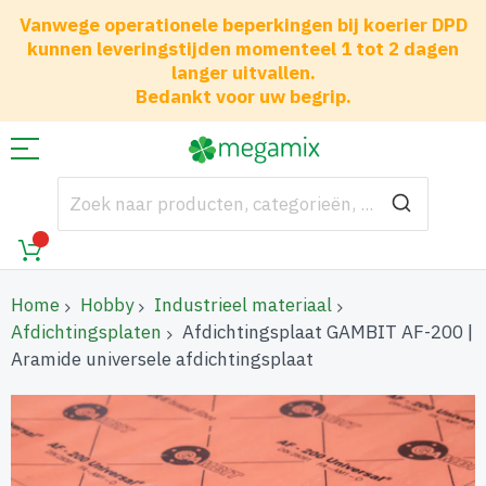
Vanwege operationele beperkingen bij koerier DPD
kunnen leveringstijden momenteel 1 tot 2 dagen
langer uitvallen.
Bedankt voor uw begrip.
Home
Hobby
Industrieel materiaal
Afdichtingsplaten
Afdichtingsplaat GAMBIT AF-200 |
Aramide universele afdichtingsplaat
Ga
naar
het
einde
van