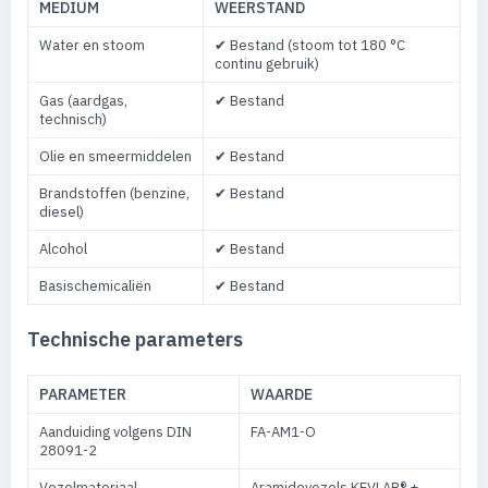
MEDIUM
WEERSTAND
Water en stoom
✔ Bestand (stoom tot 180 °C
continu gebruik)
Gas (aardgas,
✔ Bestand
technisch)
Olie en smeermiddelen
✔ Bestand
Brandstoffen (benzine,
✔ Bestand
diesel)
Alcohol
✔ Bestand
Basischemicaliën
✔ Bestand
Technische parameters
PARAMETER
WAARDE
Aanduiding volgens DIN
FA-AM1-O
28091-2
Vezelmateriaal
Aramidevezels KEVLAR® +