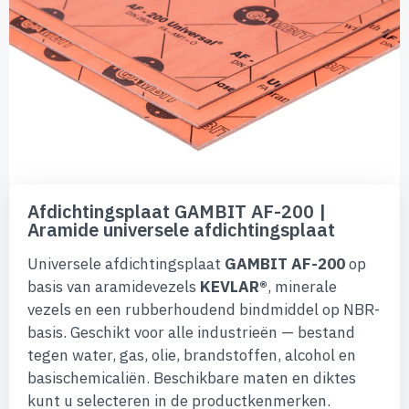
de
afbeeldingen-
gallerij
Ga
naar
Afdichtingsplaat GAMBIT AF-200 |
het
Aramide universele afdichtingsplaat
begin
van
Universele afdichtingsplaat
GAMBIT AF-200
op
de
afbeeldingen-
basis van aramidevezels
KEVLAR®
, minerale
gallerij
vezels en een rubberhoudend bindmiddel op NBR-
basis. Geschikt voor alle industrieën — bestand
tegen water, gas, olie, brandstoffen, alcohol en
basischemicaliën. Beschikbare maten en diktes
kunt u selecteren in de productkenmerken.