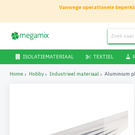
Vanwege operationele beperkin
ISOLATIEMATERIAAL
TEXTIEL
Home
Hobby
Industrieel materiaal
Aluminium p
Ga
naar
het
einde
van
de