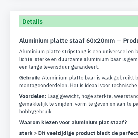
begin
van
de
Details
afbeeldingen-
gallerij
Aluminium platte staaf 60x20mm — Produ
Aluminium platte stripstang is een universeel en 
lichte, sterke en duurzame aluminium baar is gem
een lange levensduur garandeert.
Gebruik:
Aluminium platte baar is vaak gebruikt b
montageonderdelen. Het is ideaal voor technische op
Voordelen:
Laag gewicht, hoge sterkte, weerstand
gemakkelijk te snijden, vorm te geven en aan te pa
hobbygebruik.
Waarom kiezen voor aluminium plat staaf?
sterk > Dit veelzijdige product biedt de perf