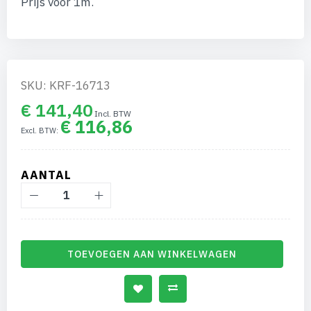
Prijs voor 1m.
afbeeldingen-
gallerij
SKU: KRF-16713
€ 141,40
€ 116,86
AANTAL
TOEVOEGEN AAN WINKELWAGEN