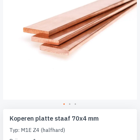
afbeeldingen-
gallerij
Ga
naar
Koperen platte staaf 70x4 mm
het
begin
Typ: M1E Z4 (halfhard)
van
de