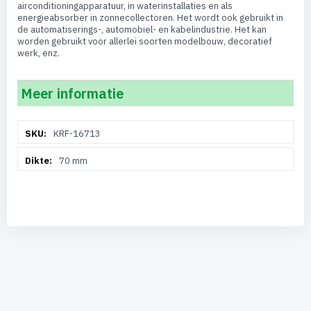
airconditioningapparatuur, in waterinstallaties en als
energieabsorber in zonnecollectoren. Het wordt ook gebruikt in
de automatiserings-, automobiel- en kabelindustrie. Het kan
worden gebruikt voor allerlei soorten modelbouw, decoratief
werk, enz.
Meer informatie
Meer
KRF-16713
informatie
70 mm