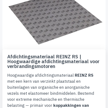
van
de
afbeeldingen-
gallerij
Ga
naar
Afdichtingsmateriaal REINZ RS |
het
Hoogwaardige afdichtingsmateriaal voor
begin
verbrandingsmotoren
van
de
Hoogwaardige afdichtingsmateriaal
REINZ RS
afbeeldingen-
gallerij
met een kern van verzinkt plaatstaal en
buitenlagen van organische en anorganische
vezels met elastomeer bindmiddelen. Bestemd
voor extreme mechanische en thermische
belasting — primair voor
koppakkingen van