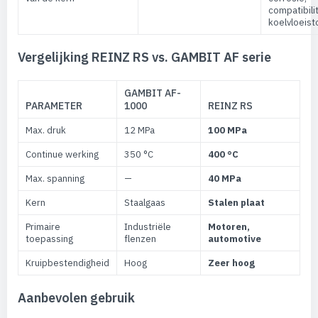
compatibili
koelvloeist
Vergelijking REINZ RS vs. GAMBIT AF serie
GAMBIT AF-
PARAMETER
1000
REINZ RS
Max. druk
12 MPa
100 MPa
Continue werking
350 °C
400 °C
Max. spanning
—
40 MPa
Kern
Staalgaas
Stalen plaat
Primaire
Industriële
Motoren,
toepassing
flenzen
automotive
Kruipbestendigheid
Hoog
Zeer hoog
Aanbevolen gebruik