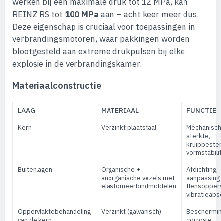
werken bij een maximale druk tot 12 MPa, kan
REINZ RS tot
100 MPa
aan – acht keer meer dus.
Deze eigenschap is cruciaal voor toepassingen in
verbrandingsmotoren, waar pakkingen worden
blootgesteld aan extreme drukpulsen bij elke
explosie in de verbrandingskamer.
Materiaalconstructie
LAAG
MATERIAAL
FUNCTIE
Kern
Verzinkt plaatstaal
Mechanisc
sterkte,
kruipbesten
vormstabilit
Buitenlagen
Organische +
Afdichting,
anorganische vezels met
aanpassing
elastomeerbindmiddelen
flensopperv
vibratieabs
Oppervlaktebehandeling
Verzinkt (galvanisch)
Beschermin
van de kern
corrosie,