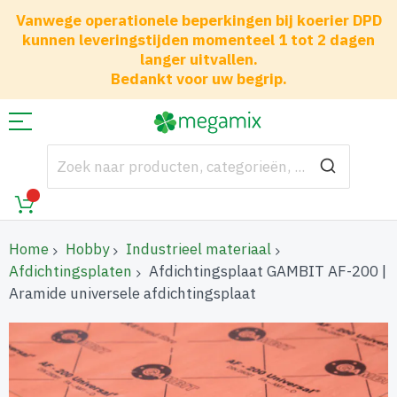
Vanwege operationele beperkingen bij koerier DPD
kunnen leveringstijden momenteel 1 tot 2 dagen
langer uitvallen.
Bedankt voor uw begrip.
Home
Hobby
Industrieel materiaal
Afdichtingsplaten
Afdichtingsplaat GAMBIT AF-200 |
Aramide universele afdichtingsplaat
Ga
naar
het
einde
van