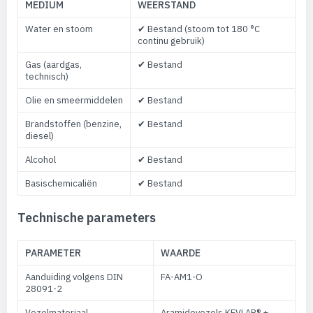
MEDIUM
WEERSTAND
Water en stoom
✔ Bestand (stoom tot 180 °C
continu gebruik)
Gas (aardgas,
✔ Bestand
technisch)
Olie en smeermiddelen
✔ Bestand
Brandstoffen (benzine,
✔ Bestand
diesel)
Alcohol
✔ Bestand
Basischemicaliën
✔ Bestand
Technische parameters
PARAMETER
WAARDE
Aanduiding volgens DIN
FA-AM1-O
28091-2
Vezelmateriaal
Aramidevezels KEVLAR® +