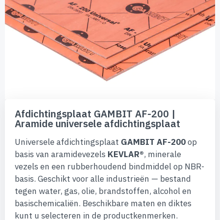
de
afbeeldingen-
gallerij
Ga
naar
Afdichtingsplaat GAMBIT AF-200 |
het
Aramide universele afdichtingsplaat
begin
van
Universele afdichtingsplaat
GAMBIT AF-200
op
de
afbeeldingen-
basis van aramidevezels
KEVLAR®
, minerale
gallerij
vezels en een rubberhoudend bindmiddel op NBR-
basis. Geschikt voor alle industrieën — bestand
tegen water, gas, olie, brandstoffen, alcohol en
basischemicaliën. Beschikbare maten en diktes
kunt u selecteren in de productkenmerken.