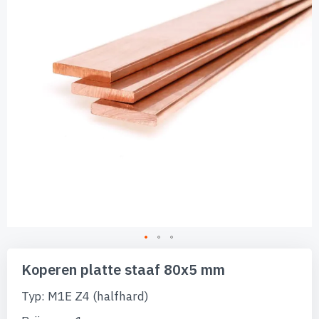
afbeeldingen-
gallerij
Ga
naar
Koperen platte staaf 80x5 mm
het
begin
Typ: M1E Z4 (halfhard)
van
de