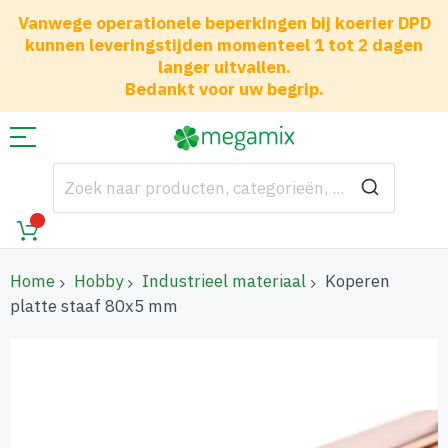
Vanwege operationele beperkingen bij koerier DPD
kunnen leveringstijden momenteel 1 tot 2 dagen
langer uitvallen.
Bedankt voor uw begrip.
Home
Hobby
Industrieel materiaal
Koperen
platte staaf 80x5 mm
Ga
naar
het
einde
van
de