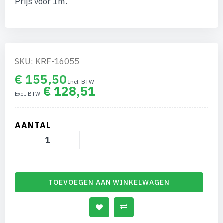
Prijs voor 1m.
afbeeldingen-
gallerij
SKU: KRF-16055
€ 155,50
€ 128,51
AANTAL
TOEVOEGEN AAN WINKELWAGEN