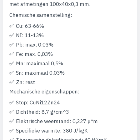
afbeeldingen-
met afmetingen 100x40x0,3 mm.
gallerij
Chemische samenstelling:
Cu: 63-66%
NI: 11-13%
Pb: max. 0,03%
Fe: max. 0,03%
Mn: maximaal 0,5%
Sn: maximaal 0,03%
Zn: rest
Mechanische eigenschappen:
Stop: CuNi12Zn24
Dichtheid: 8,7 g/cm^3
Elektrische weerstand: 0,227 μ*m
Specifieke warmte: 380 J/kgK