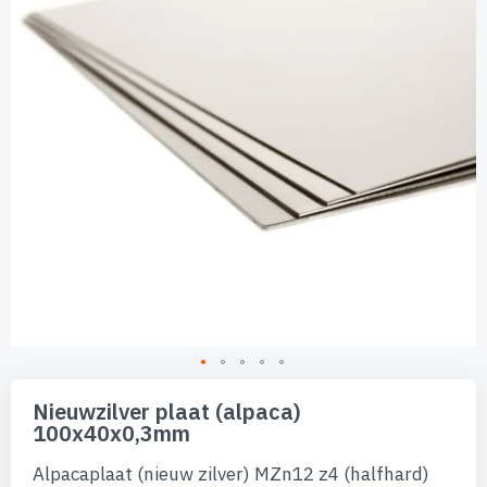
afbeeldingen-
gallerij
Ga
naar
Nieuwzilver plaat (alpaca)
het
100x40x0,3mm
begin
van
Alpacaplaat (nieuw zilver) MZn12 z4 (halfhard)
de