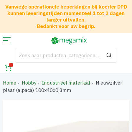
Vanwege operationele beperkingen bij koerier DPD
kunnen leveringstijden momenteel 1 tot 2 dagen
langer uitvallen.
Bedankt voor uw begrip.
Home
Hobby
Industrieel materiaal
Nieuwzilver
plaat (alpaca) 100x40x0,3mm
Ga
naar
het
einde
van
de