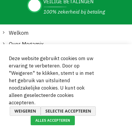
VEILIGE BETALINGEN
100% zekerheid bij betaling
Welkom
Over Megamix
Informatie
Deze website gebruikt cookies om uw
ervaring te verbeteren. Door op
Klantenservice
"Weigeren" te klikken, stemt u in met
het gebruik van uitsluitend
Veilige en gemakkelijke betalingen
noodzakelijke cookies. U kunt ook
alleen geselecteerde cookies
accepteren.
WEIGEREN
SELECTIE ACCEPTEREN
ALLES ACCEPTEREN
© 2019-2026 Megamix s.r.o.